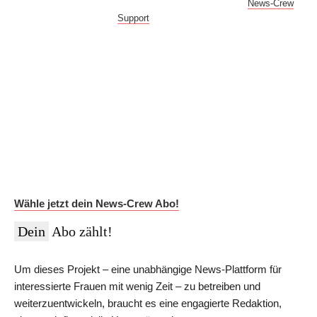
Bei Fragen oder Problemen mit dem Log-in hilft dir der
News-Crew
Support
gern weiter!
Auf Dauer günstiger.
Werde News-Crew Abonnent:in und schalte die Paywall
ab!
Du erhältst Zugriff auf die vollständigen Meldungen in der
NEWSiversum App und im Web, überprüfte Informationen auf
Social Media, den ESMR-Podcast und viele weitere Inhalte.
Im Jahres-Abo sparst du aktuell 12 €:
Wähle jetzt dein News-Crew Abo!
Dein
Abo zählt!
Um dieses Projekt – eine unabhängige News-Plattform für
interessierte Frauen mit wenig Zeit – zu betreiben und
weiterzuentwickeln, braucht es eine engagierte Redaktion,