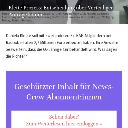
Klette-Prozess: Entscheidung über Verteidiger-
Anträge kommt
Daniela Klette (links) hat drei Verteidiger, darunter Undine Weyers. Die Anwälte wollen die
Einstellung oder zumindest Aussetzung des Prozesses erreichen. (Archivbild) Foto: Wolfgang
Rattay/Reuters/Pool/dpa
Daniela Klette soll mit zwei anderen Ex-RAF-Mitgliedern bei
Raubüberfällen 2,7 Millionen Euro erbeutet haben. Ihre Anwälte
bezweifeln, dass die 66-Jährige fair behandelt wird. Was sagen
die Richter?
Geschützter Inhalt für News-
Crew Abonnent:innen
Schon dabei?
Zum Weiterlesen hier einloggen »