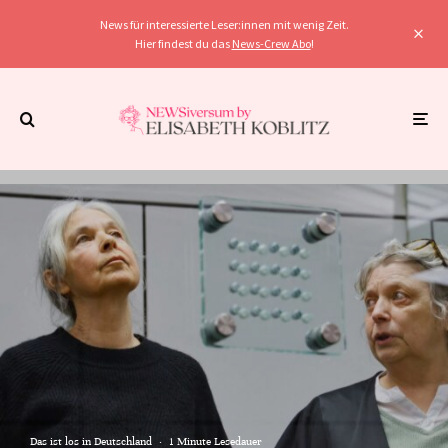
News für interessierte Leser:innen mit wenig Zeit.
Hier findest du das
News-Crew Abo
!
Das ist los in Deutschland
·
1 Minute Lesedauer