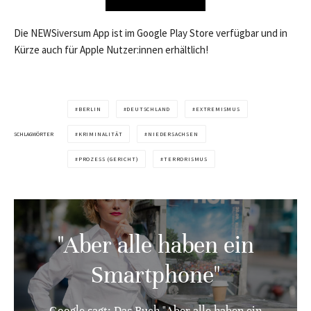
Die NEWSiversum App ist im Google Play Store verfügbar und in
Kürze auch für Apple Nutzer:innen erhältlich!
BERLIN
DEUTSCHLAND
EXTREMISMUS
SCHLAGWÖRTER
KRIMINALITÄT
NIEDERSACHSEN
PROZESS (GERICHT)
TERRORISMUS
"Aber alle haben ein
Smartphone"
Google sagt: Das Buch "Aber alle haben ein