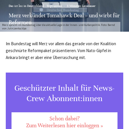
Das ist los in Deutschland
Topthemen
·
3 Minuten Lesedauer
Merz verkündet Tomahawk-Deal – und wirbt für
Reformen
Merz spricht im Bundestag über die aktuelle Lage in der Innen- und Außenpolitik. Foto: Bernd
von Jutrczenka/dpa
Im Bundestag will Merz vor allem das gerade von der Koalition
geschnürte Reformpaket präsentieren. Vom Nato-Gipfel in
Ankara bringt er aber eine Überraschung mit.
Geschützter Inhalt für News-
Crew Abonnent:innen
Schon dabei?
Zum Weiterlesen hier einloggen »