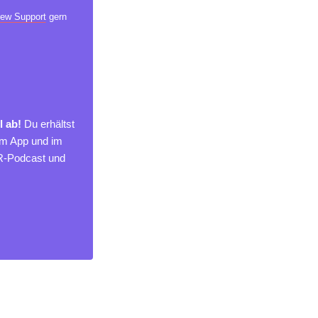
ew Support
gern
l ab!
Du erhältst
um App und im
MR-Podcast und