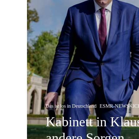
Das ist los in Deutschland
ESMR-NEWSKIC
Kabinett in Klau
andere Sorgen