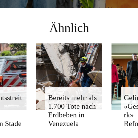
Ähnlich
tsstreit
Bereits mehr als
Geli
1.700 Tote nach
«Ge
Erdbeben in
rk»
n Stade
Venezuela
Ref