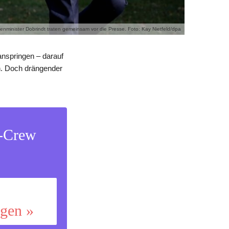
nenminister Dobrindt traten gemeinsam vor die Presse. Foto: Kay Nietfeld/dpa
anspringen – darauf
n. Doch drängender
s-Crew
ggen »