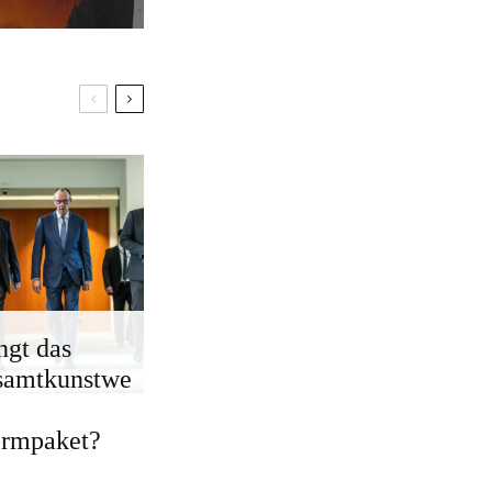
ngt das
samtkunstwe
ormpaket?