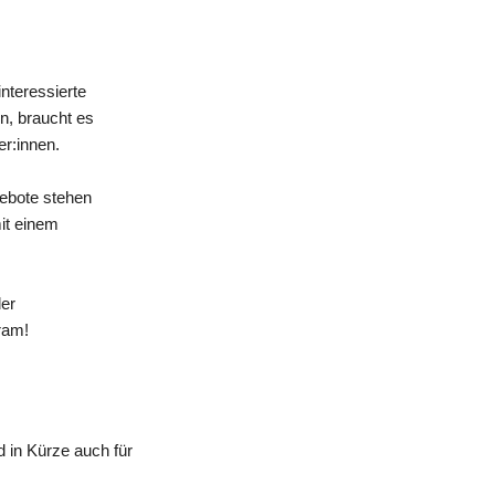
nteressierte
n, braucht es
er:innen.
gebote stehen
mit einem
der
ram!
 in Kürze auch für