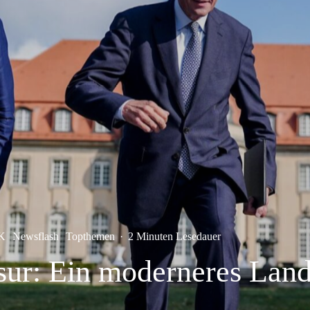
K
Newsflash
Topthemen
·
2 Minuten Lesedauer
sur: Ein moderneres Lan