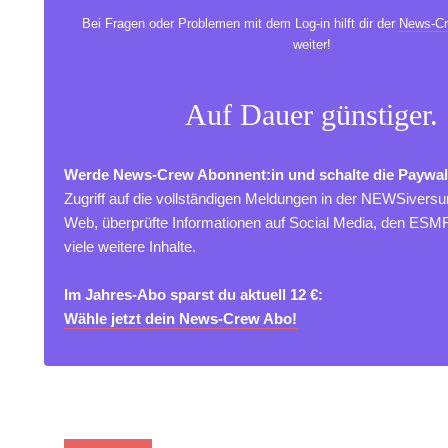
Bei Fragen oder Problemen mit dem Log-in hilft dir der
News-Cr
weiter!
Auf Dauer günstiger.
Werde News-Crew Abonnent:in und schalte die Paywal
Zugriff auf die vollständigen Meldungen in der NEWSivers
Web, überprüfte Informationen auf Social Media, den ES
viele weitere Inhalte.
Im Jahres-Abo sparst du aktuell 12 €:
Wähle jetzt dein News-Crew Abo!