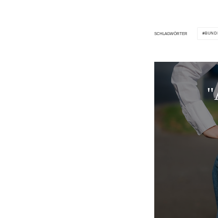
BUND
SCHLAGWÖRTER
"