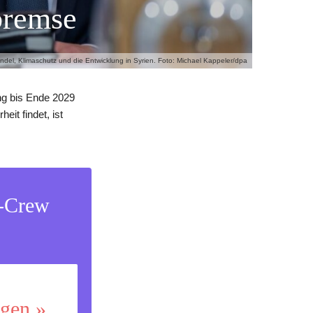
sbremse
el, Klimaschutz und die Entwicklung in Syrien. Foto: Michael Kappeler/dpa
ng bis Ende 2029
it findet, ist
s-Crew
ggen »