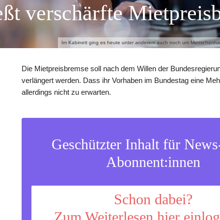
eßt verschärfte Mietprei
Im Kabinett ging es heute unter anderem auch noch um Menschenhand
Die Mietpreisbremse soll nach dem Willen der Bundesregieru
verlängert werden. Dass ihr Vorhaben im Bundestag eine Mehrhe
allerdings nicht zu erwarten.
Geschützter Inhalt für New
Abonnent:innen
Schon dabei?
Zum Weiterlesen hier einlo