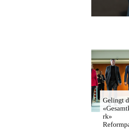
Gelingt d
«Gesamt
rk»
Reformp