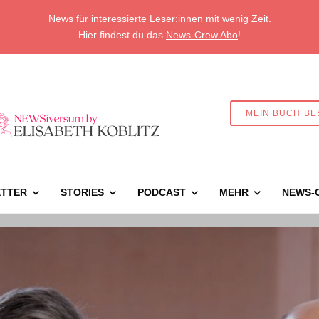
News für interessierte Leser:innen mit wenig Zeit.
Hier findest du das
News-Crew Abo
!
MEIN BUCH BE
TTER
STORIES
PODCAST
MEHR
NEWS-