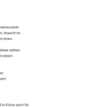
nteressierte
n, braucht es
er:innen.
gebote stehen
mit einem
der
ram!
 in Kürze auch für