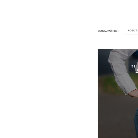
DEUT
SCHLAGWÖRTER
"