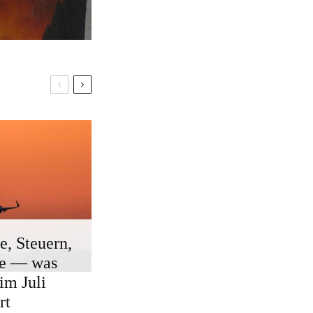
e, Steuern,
ge — was
 im Juli
rt