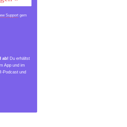
ew Support
gern
l ab!
Du erhältst
um App und im
MR-Podcast und