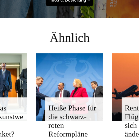
Ähnlich
as
Heiße Phase für
Rent
kunstwe
die schwarz-
Flü
roten
sich
aket?
Reformpläne
ände