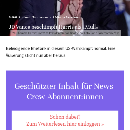
Politik Ausland
Topthemen
·
1 Minute Lesedauer
JD Vance beschimpft Harris als «Müll»
Will Kamala Harris' Job: Vize-Präsidenten-Kandidat Vance Foto: John Bazemore/AP/dpa
Beleidigende Rhetorik in diesem US-Wahlkampf: normal. Eine
Äußerung sticht nun aber heraus.
Geschützter Inhalt für News-
Crew Abonnent:innen
Schon dabei?
Zum Weiterlesen hier einloggen »