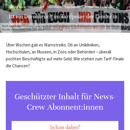
Das ist los in Deutschland
Newsflash
Topthemen
·
3 Minuten Lesedauer
Ist ein Durchbruch im Tarifpoker der Länder in
Sicht?
Nach tagelangen Protesten wie hier in Hamburg gehen die Tarifverhandlungen in die wohl letzte
Runde. (Archivfoto) Foto: Christian Charisius/dpa
Über Wochen gab es Warnstreiks. Ob an Unikliniken,
Hochschulen, an Museen, in Zoos oder Behörden – überall
pochten Beschäftigte auf mehr Geld. Wie stehen zum Tarif-Finale
die Chancen?
Geschützter Inhalt für News-
Crew Abonnent:innen
Schon dabei?