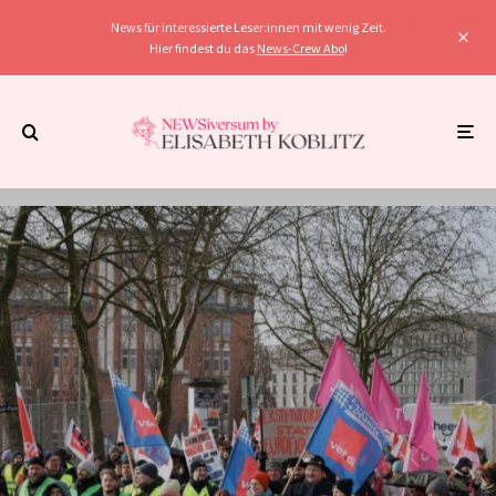
News für interessierte Leser:innen mit wenig Zeit.
Hier findest du das
News-Crew Abo
!