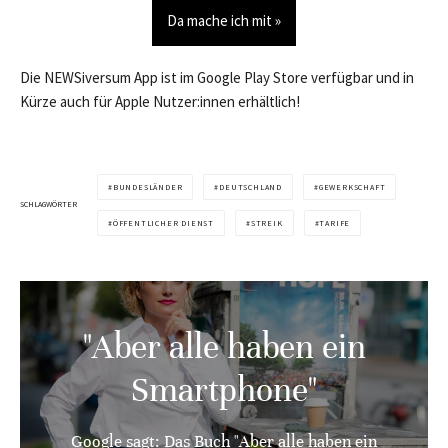
Da mache ich mit »
Die NEWSiversum App ist im Google Play Store verfügbar und in
Kürze auch für Apple Nutzer:innen erhältlich!
BUNDESLÄNDER
DEUTSCHLAND
GEWERKSCHAFT
SCHLAGWÖRTER
ÖFFENTLICHER DIENST
STREIK
TARIFE
"Aber alle haben ein
Smartphone"
Google sagt: Das Buch "Aber alle haben ein