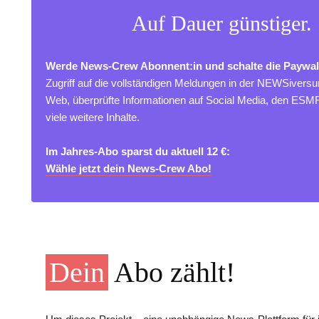
Auf Dauer günstiger.
Werde News-Crew Abonnent:in und schalte die Paywal
Zugriff auf die vollständigen Meldungen in der NEWSivers
Web, überprüfte Informationen auf Social Media, den ES
viele weitere Inhalte.
Im Jahres-Abo sparst du aktuell 12 €:
Wähle jetzt dein News-Crew Abo!
Dein
Abo zählt!