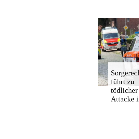
Sorgerech
führt zu
tödlicher
Attacke i