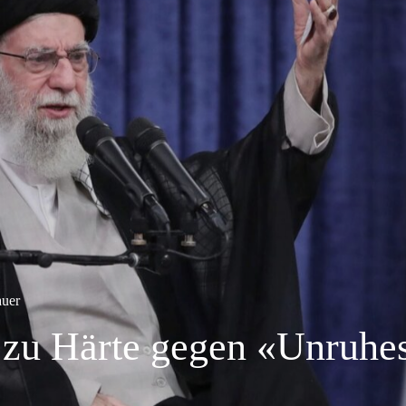
auer
t zu Härte gegen «Unruhes