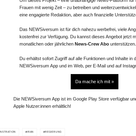
Um dieses Projekt – eine unabhängige News-Plattform für i
Frauen mit wenig Zeit – zu betreiben und weiterzuentwickel
eine engagierte Redaktion, aber auch finanzielle Unterstütz
Das NEWSiversum ist für dich nahezu werbefrei, viele An
kostenfrei zur Verfügung. Du kannst dieses Angebot jetzt 
monatlichen oder jährlichen
News-Crew Abo
unterstützen.
Du erhältst sofort Zugriff auf alle Funktionen und Inhalte in 
NEWSiversum App und im Web, per E-Mail und auf Instag
Da mache ich mit »
Die NEWSiversum App ist im Google Play Store verfügbar und
Apple Nutzer:innen erhältlich!
NSTRATION
IRAN
REGIERUNG