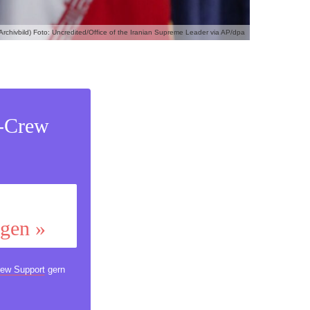
rchivbild) Foto: Uncredited/Office of the Iranian Supreme Leader via AP/dpa
s-Crew
ggen »
ew Support
gern