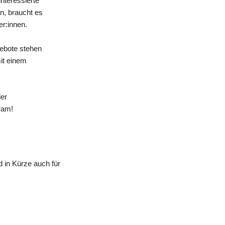
nteressierte
n, braucht es
er:innen.
gebote stehen
mit einem
der
ram!
 in Kürze auch für