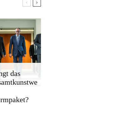
ngt das
samtkunstwe
ormpaket?