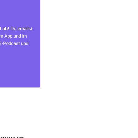
l ab!
Du erhältst
um App und im
MR-Podcast und