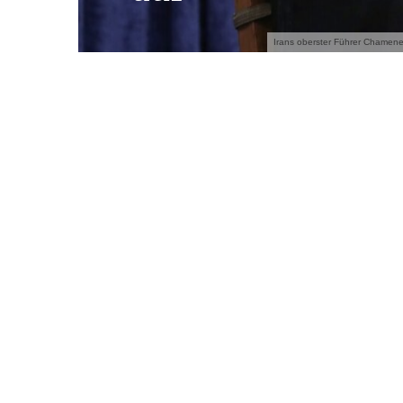
Irans oberster Führer Chamenei