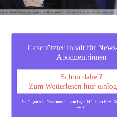
 fordert harte Maßnahmen gegen die „Unruhestifter“, die er als Feinde des Landes bezeichnet. (A
Geschützter Inhalt für New
Abonnent:innen
Schon dabei?
Zum Weiterlesen hier einlo
Bei Fragen oder Problemen mit dem Log-in hilft dir der
News-Cr
weiter!