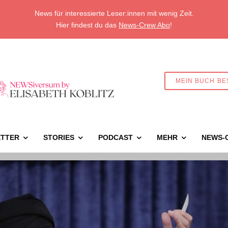
News für interessierte Leser:innen mit wenig Zeit.
Hier findest du das
News-Crew Abo
!
MEIN BUCH BE
TTER
STORIES
PODCAST
MEHR
NEWS-