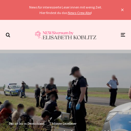
News für interessierte Leser:innen mit wenig Zeit.
Hier findest du das
News-Crew Abo
!
Das ist los in Deutschland
·
1 Minute Lesedauer