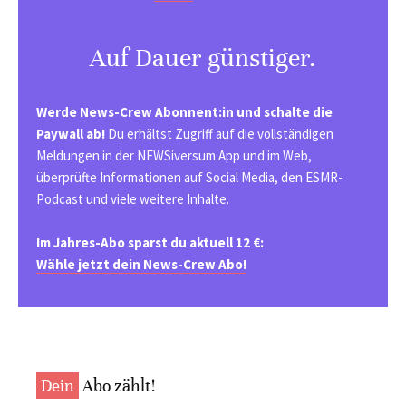
Auf Dauer günstiger.
Werde News-Crew Abonnent:in und schalte die
Paywall ab!
Du erhältst Zugriff auf die vollständigen
Meldungen in der NEWSiversum App und im Web,
überprüfte Informationen auf Social Media, den ESMR-
Podcast und viele weitere Inhalte.
Im Jahres-Abo sparst du aktuell 12 €:
Wähle jetzt dein News-Crew Abo!
Dein
Abo zählt!