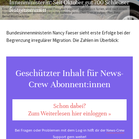
Innenministerin: Seit Oktober gut 700 Schleuser
festgenommen
Eine Gruppe von 18 Männern und einer Frau, nach eigenen Angaben aus Syrien, wird nach einem
Bürgerhinweis von der Bundespolizei in der Nähe der polnischen Grenze aufgegriffen. Foto:
Bernd Wüstneck/dpa
Bundesinnenministerin Nancy Faeser sieht erste Erfolge bei der
Begrenzung irregulärer Migration. Die Zahlen im Überblick:
Geschützter Inhalt für News-
Crew Abonnent:innen
Schon dabei?
Zum Weiterlesen hier einloggen »
Bei Fragen oder Problemen mit dem Log-in hilft dir der
News-Crew
Support
gern weiter!