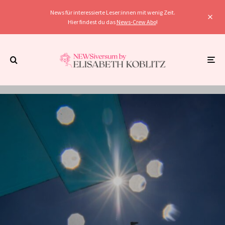
News für interessierte Leser:innen mit wenig Zeit.
Hier findest du das
News-Crew Abo
!