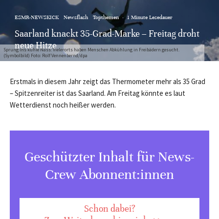
ESMR-NEWSKICK
Newsflash
Topthemen
·
1 Minute Lesedauer
Saarland knackt 35-Grad-Marke – Freitag droht
neue Hitze
Sprung ins kühle Nass: Vielerorts haben Menschen Abkühlung in Freibädern gesucht.
(Symbolbild) Foto: Rolf Vennenbernd/dpa
Erstmals in diesem Jahr zeigt das Thermometer mehr als 35 Grad
– Spitzenreiter ist das Saarland. Am Freitag könnte es laut
Wetterdienst noch heißer werden.
Geschützter Inhalt für News-
Crew Abonnent:innen
Schon dabei?