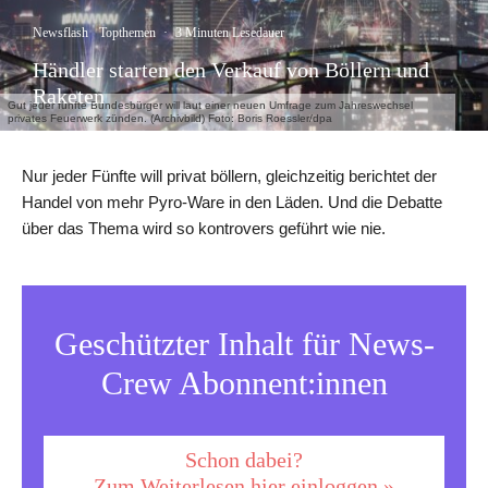
Newsflash
Topthemen
·
3 Minuten Lesedauer
Händler starten den Verkauf von Böllern und
Raketen
Gut jeder fünfte Bundesbürger will laut einer neuen Umfrage zum Jahreswechsel
privates Feuerwerk zünden. (Archivbild) Foto: Boris Roessler/dpa
Nur jeder Fünfte will privat böllern, gleichzeitig berichtet der
Handel von mehr Pyro-Ware in den Läden. Und die Debatte
über das Thema wird so kontrovers geführt wie nie.
Geschützter Inhalt für News-
Crew Abonnent:innen
Schon dabei?
Zum Weiterlesen hier einloggen »