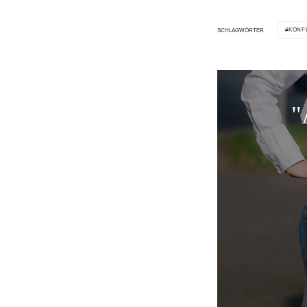
KONF
SCHLAGWÖRTER
"