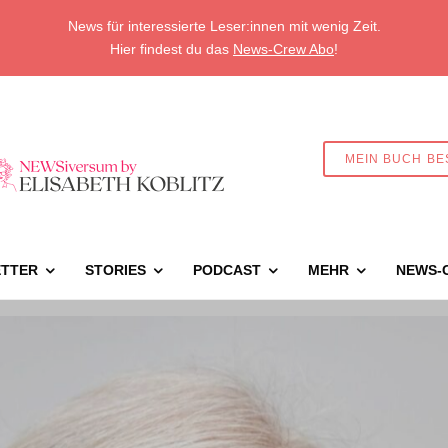
News für interessierte Leser:innen mit wenig Zeit.
Hier findest du das
News-Crew Abo
!
MEIN BUCH BE
TTER
STORIES
PODCAST
MEHR
NEWS-