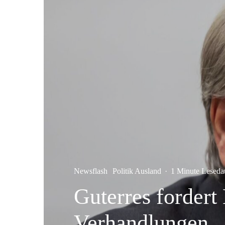
Newsflash
Politik Ausland
·
1 Minute Leseda
Guterres forder
Verhandlungen