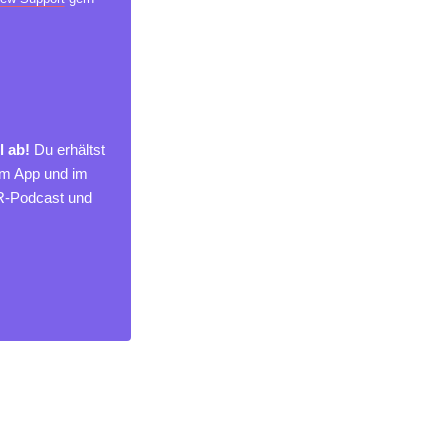
l ab!
Du erhältst
um App und im
MR-Podcast und