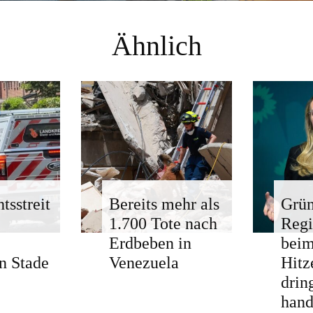
Ähnlich
tsstreit
Bereits mehr als
Grün
1.700 Tote nach
Regi
Erdbeben in
bei
n Stade
Venezuela
Hitz
drin
hand