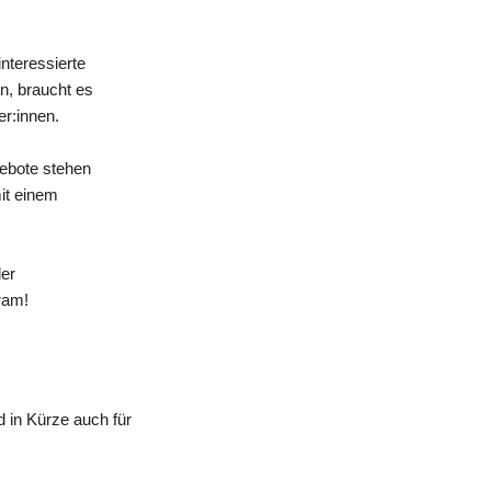
nteressierte
n, braucht es
er:innen.
gebote stehen
mit einem
der
ram!
 in Kürze auch für