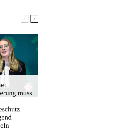
e:
erung muss
m
eschutz
gend
eln