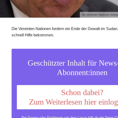
Die Vereinten Nationen dräng
Die Vereinten Nationen fordern ein Ende der Gewalt im Sudan.
schnell Hilfe bekommen.
Geschützter Inhalt für New
Abonnent:innen
Schon dabei?
Zum Weiterlesen hier einlo
Bei Fragen oder Problemen mit dem Log-in hilft dir der
News-Cr