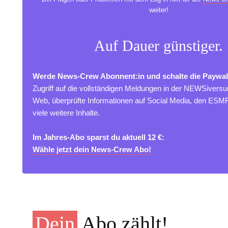
weiter!
Auf Dauer günstiger.
Werde News-Crew Abonnent:in und schalte die Paywal
Zugriff auf die vollständigen Meldungen in der NEWSivers
Web, überprüfte Informationen auf Social Media, den ES
viele weitere Inhalte.
Im Jahres-Abo sparst du aktuell 12 €:
Wähle jetzt dein News-Crew Abo!
Dein
Abo zählt!