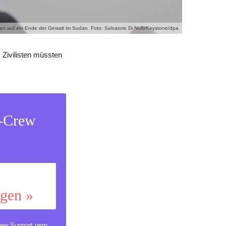
en auf ein Ende der Gewalt im Sudan. Foto: Salvatore Di Nolfi/Keystone/dpa
 Zivilisten müssten
s-Crew
ggen »
ew Support
gern