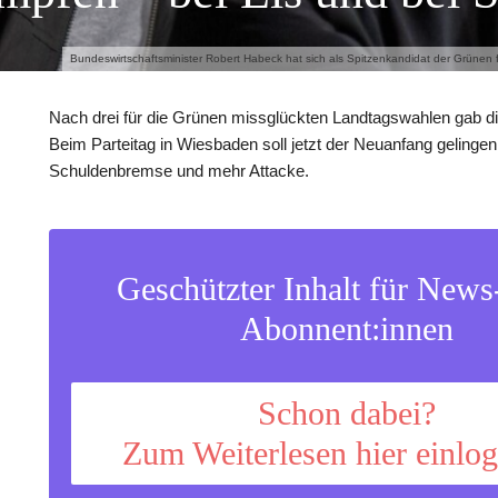
Bundeswirtschaftsminister Robert Habeck hat sich als Spitzenkandidat der Grüne
Nach drei für die Grünen missglückten Landtagswahlen gab die
Beim Parteitag in Wiesbaden soll jetzt der Neuanfang gelingen 
Schuldenbremse und mehr Attacke.
Geschützter Inhalt für New
Abonnent:innen
Schon dabei?
Zum Weiterlesen hier einlo