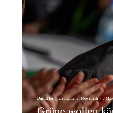
Das ist los in Deutschland
Newsflash
·
3 Min
Grüne wollen kä