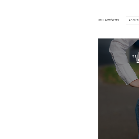
DEUT
SCHLAGWÖRTER
"