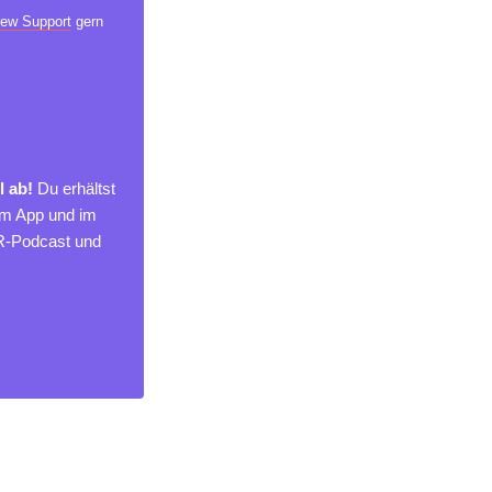
ew Support
gern
l ab!
Du erhältst
um App und im
MR-Podcast und