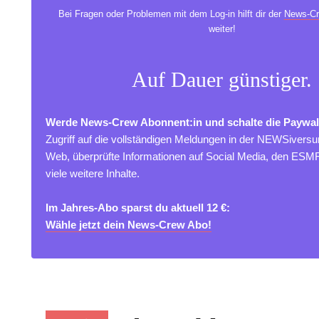
Bei Fragen oder Problemen mit dem Log-in hilft dir der
News-Cr
weiter!
Auf Dauer günstiger.
Werde News-Crew Abonnent:in und schalte die Paywal
Zugriff auf die vollständigen Meldungen in der NEWSivers
Web, überprüfte Informationen auf Social Media, den ES
viele weitere Inhalte.
Im Jahres-Abo sparst du aktuell 12 €:
Wähle jetzt dein News-Crew Abo!