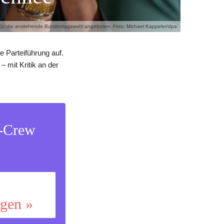
n für die anstehende Bundestagswahl angeboten. Foto: Michael Kappeler/dpa
 Parteiführung auf.
– mit Kritik an der
s-Crew
ggen »