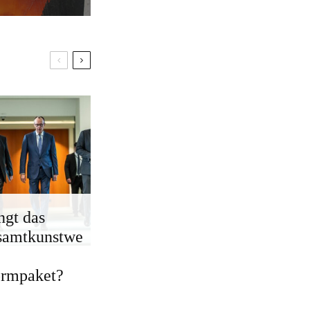
ngt das
samtkunstwe
ormpaket?