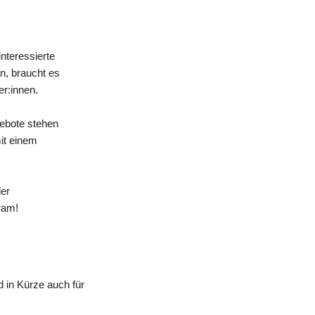
nteressierte
n, braucht es
er:innen.
gebote stehen
mit einem
der
ram!
 in Kürze auch für