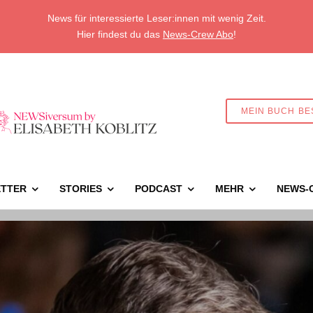
News für interessierte Leser:innen mit wenig Zeit.
Hier findest du das
News-Crew Abo
!
MEIN BUCH BE
TTER
STORIES
PODCAST
MEHR
NEWS-