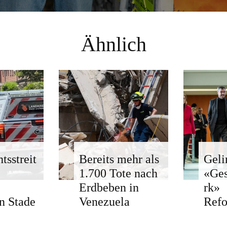
Ähnlich
tsstreit
Bereits mehr als
Geli
1.700 Tote nach
«Ge
Erdbeben in
rk»
n Stade
Venezuela
Ref