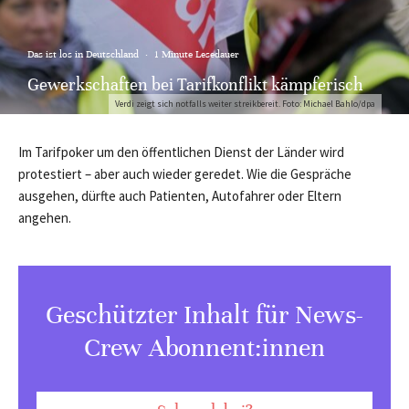
Das ist los in Deutschland
·
1 Minute Lesedauer
Gewerkschaften bei Tarifkonflikt kämpferisch
Verdi zeigt sich notfalls weiter streikbereit. Foto: Michael Bahlo/dpa
Im Tarifpoker um den öffentlichen Dienst der Länder wird
protestiert – aber auch wieder geredet. Wie die Gespräche
ausgehen, dürfte auch Patienten, Autofahrer oder Eltern
angehen.
Geschützter Inhalt für News-
Crew Abonnent:innen