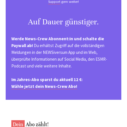
Support
gern weiter!
Auf Dauer günstiger.
Werde News-Crew Abonnent:in und schalte die
Paywall ab!
Du erhältst Zugriff auf die vollständigen
Meldungen in der NEWSiversum App und im Web,
überprüfte Informationen auf Social Media, den ESMR-
Podcast und viele weitere Inhalte.
Im Jahres-Abo sparst du aktuell 12 €:
Wähle jetzt dein News-Crew Abo!
Dein
Abo zählt!