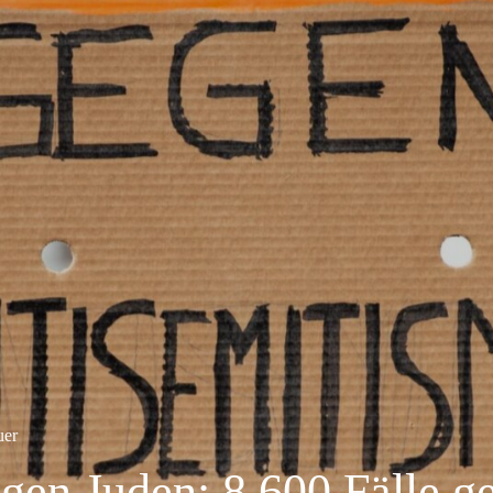
uer
egen Juden: 8.600 Fälle g