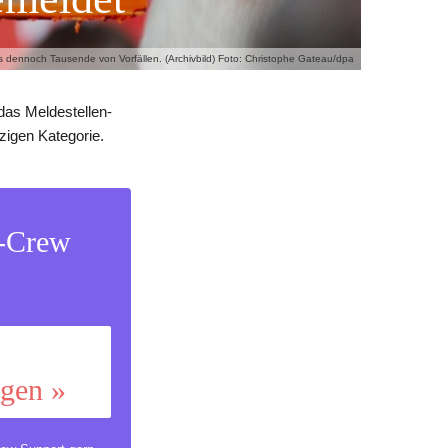
s dennoch Tausende von Vorfällen. (Archivbild) Foto: Christophe Gateau/dpa
 das Meldestellen-
zigen Kategorie.
s-Crew
ggen »