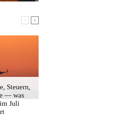
e, Steuern,
ge — was
 im Juli
rt