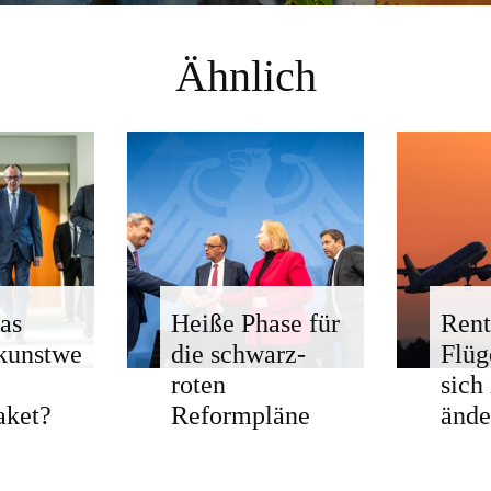
Ähnlich
as
Heiße Phase für
Rent
kunstwe
die schwarz-
Flü
roten
sich
aket?
Reformpläne
ände