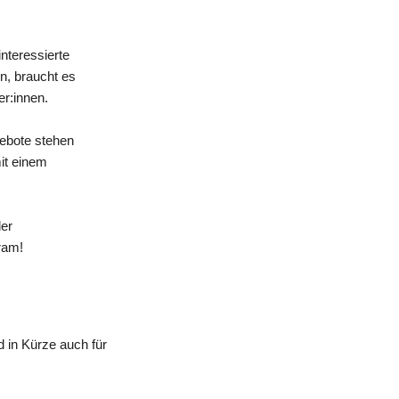
nteressierte
n, braucht es
er:innen.
gebote stehen
mit einem
der
ram!
 in Kürze auch für