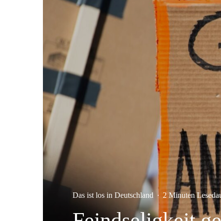
Das ist los in Deutschland
·
2 Minuten Leseda
Feindseligkeit g