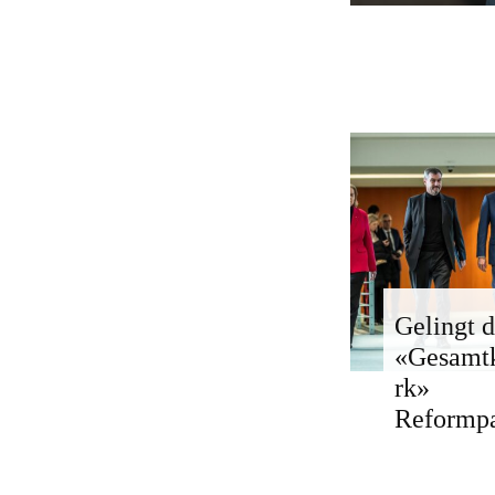
Gelingt d
«Gesamt
rk»
Reformp