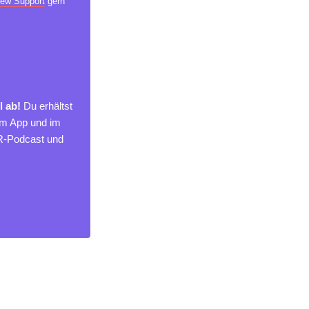
ew Support
gern
l ab!
Du erhältst
um App und im
MR-Podcast und