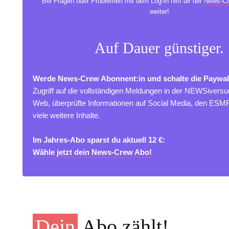
Bei Fragen oder Problemen mit dem Log-in hilft dir der
News-Cr
weiter!
Auf Dauer günstiger.
Werde News-Crew Abonnent:in und schalte die Paywal
Zugriff auf die vollständigen Meldungen in der NEWSivers
Web, überprüfte Informationen auf Social Media, den ES
viele weitere Inhalte.
Im Jahres-Abo sparst du aktuell 12 €:
Wähle jetzt dein News-Crew Abo!
Dein
Abo zählt!