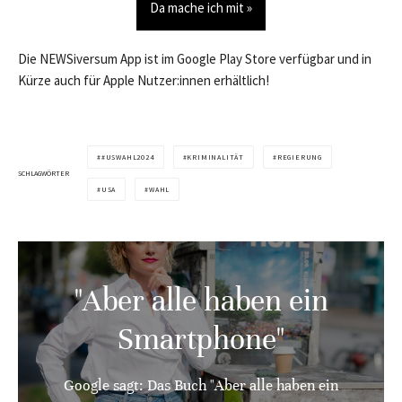
Da mache ich mit »
Die NEWSiversum App ist im Google Play Store verfügbar und in
Kürze auch für Apple Nutzer:innen erhältlich!
#USWAHL2024
KRIMINALITÄT
REGIERUNG
SCHLAGWÖRTER
USA
WAHL
"Aber alle haben ein
Smartphone"
Google sagt: Das Buch "Aber alle haben ein