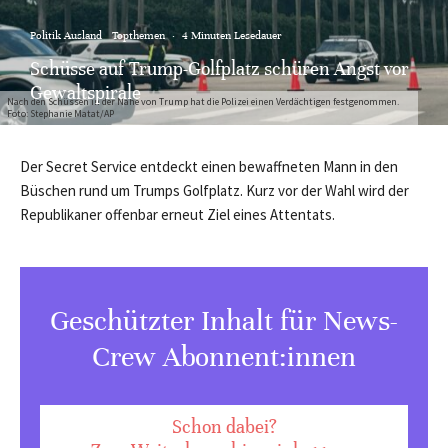
Politik Ausland
Topthemen
·
4 Minuten Lesedauer
Schüsse auf Trump-Golfplatz schüren Angst vor
Gewaltspirale
Nach den Schüssen in der Nähe von Trump hat die Polizei einen Verdächtigen festgenommen.
Foto: Stephanie Matat/AP
Der Secret Service entdeckt einen bewaffneten Mann in den
Büschen rund um Trumps Golfplatz. Kurz vor der Wahl wird der
Republikaner offenbar erneut Ziel eines Attentats.
Geschützter Inhalt für News-
Crew Abonnent:innen
Schon dabei?