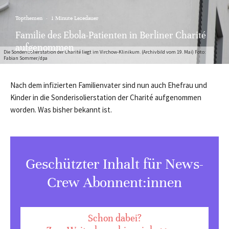
Topthemen
·
1 Minute Lesedauer
Familie des Ebola-Patienten in Berliner Charité
aufgenommen
Die Sonderisolierstation der Charité liegt im Virchow-Klinikum. (Archivbild vom 19. Mai) Foto:
Fabian Sommer/dpa
Nach dem infizierten Familienvater sind nun auch Ehefrau und
Kinder in die Sonderisolierstation der Charité aufgenommen
worden. Was bisher bekannt ist.
Geschützter Inhalt für News-
Crew Abonnent:innen
Schon dabei?