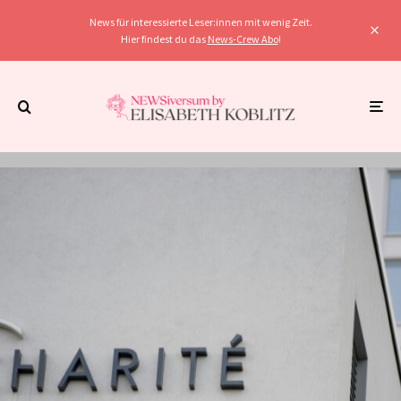
News für interessierte Leser:innen mit wenig Zeit.
Hier findest du das
News-Crew Abo
!