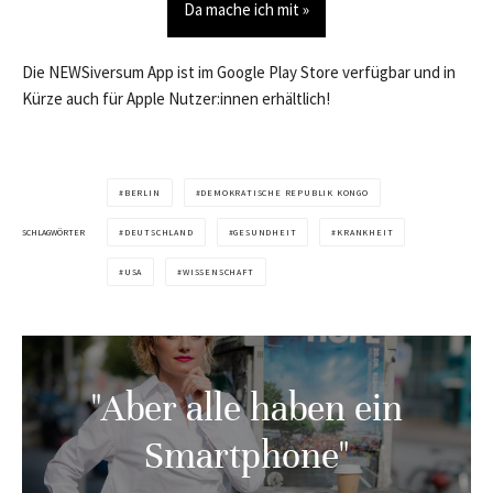
Da mache ich mit »
Die NEWSiversum App ist im Google Play Store verfügbar und in
Kürze auch für Apple Nutzer:innen erhältlich!
BERLIN
DEMOKRATISCHE REPUBLIK KONGO
SCHLAGWÖRTER
DEUTSCHLAND
GESUNDHEIT
KRANKHEIT
USA
WISSENSCHAFT
"Aber alle haben ein
Smartphone"