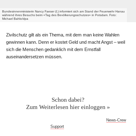
Bundesinnenministerin Nancy Faeser (l.) informiert sich am Stand der Feuerwehr Hanau
während ihres Besuchs beim «Tag des Bevölkerungsschutzes» in Potsdam. Foto:
Michael Bahlo/dpa
Zivilschutz gilt als ein Thema, mit dem man keine Wahlen
gewinnen kann. Denn er kostet Geld und macht Angst – weil
sich die Menschen gedanklich mit dem Ernstfall
auseinandersetzen müssen.
Geschützter Inhalt für News-
Crew Abonnent:innen
Schon dabei?
Zum Weiterlesen hier einloggen »
Bei Fragen oder Problemen mit dem Log-in hilft dir der
News-Crew
Support
gern weiter!