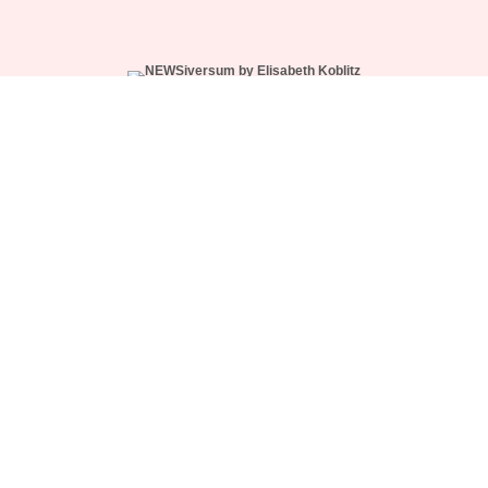
WÄHLE DEIN ABO
NEWS-CREW SUPPORT
NUTZUNGSBEDINGUNGEN
IMPRESSUM
DATENSCHUTZ
© 2026 NEWSiversum® by Elisabeth Koblitz.
Made with ♥ in Hamburg