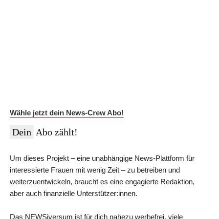
Auf Dauer günstiger.
Werde News-Crew Abonnent:in und schalte die Paywall
ab!
Du erhältst Zugriff auf die vollständigen Meldungen in der
NEWSiversum App und im Web, überprüfte Informationen auf
Social Media, den ESMR-Podcast und viele weitere Inhalte.
Im Jahres-Abo sparst du aktuell 12 €:
Wähle jetzt dein News-Crew Abo!
Dein
Abo zählt!
Um dieses Projekt – eine unabhängige News-Plattform für
interessierte Frauen mit wenig Zeit – zu betreiben und
weiterzuentwickeln, braucht es eine engagierte Redaktion,
aber auch finanzielle Unterstützer:innen.
Das NEWSiversum ist für dich nahezu werbefrei, viele