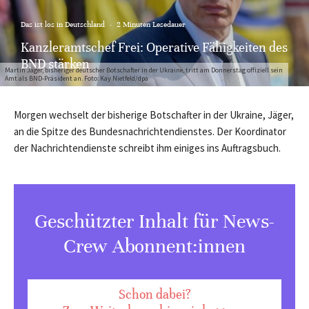
Das ist los in Deutschland
·
2 Minuten Lesedauer
Kanzleramtschef Frei: Operative Fähigkeiten des
BND stärken
Martin Jäger, bisheriger deutscher Botschafter in der Ukraine, tritt am Donnerstag offiziell sein
Amt als BND-Präsident an. Foto: Kay Nietfeld/dpa
Morgen wechselt der bisherige Botschafter in der Ukraine, Jäger,
an die Spitze des Bundesnachrichtendienstes. Der Koordinator
der Nachrichtendienste schreibt ihm einiges ins Auftragsbuch.
Geschützter Inhalt für News-
Crew Abonnent:innen
Schon dabei?