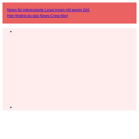
News für interessierte Leser:innen mit wenig Zeit.
Hier findest du das
News-Crew Abo
!