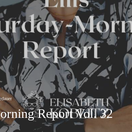
edauer
orning Report Vol. 32