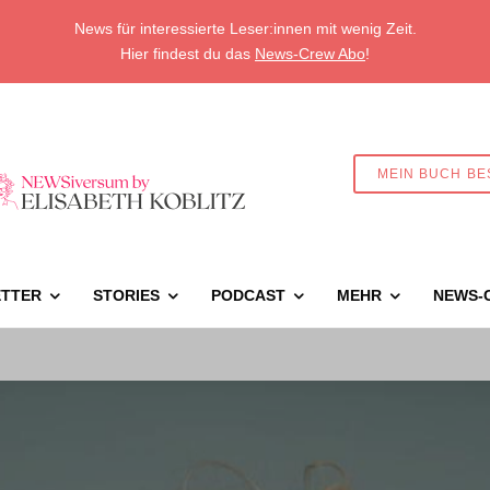
News für interessierte Leser:innen mit wenig Zeit.
Hier findest du das
News-Crew Abo
!
MEIN BUCH BE
TTER
STORIES
PODCAST
MEHR
NEWS-