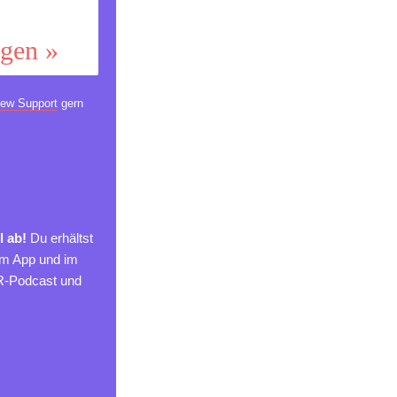
ggen »
ew Support
gern
l ab!
Du erhältst
um App und im
MR-Podcast und