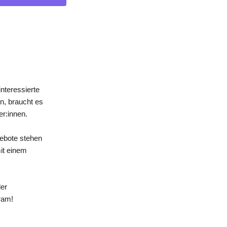
nteressierte
n, braucht es
er:innen.
gebote stehen
mit einem
der
ram!