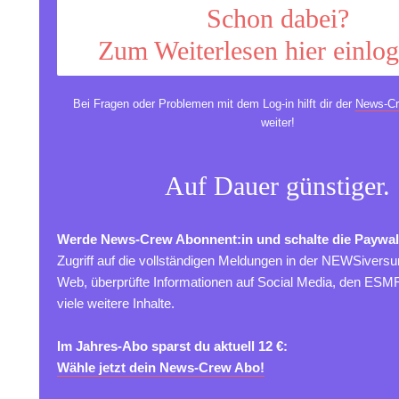
Schon dabei?
Zum Weiterlesen hier einlo
Bei Fragen oder Problemen mit dem Log-in hilft dir der
News-Cr
weiter!
Auf Dauer günstiger.
Werde News-Crew Abonnent:in und schalte die Paywal
Zugriff auf die vollständigen Meldungen in der NEWSivers
Web, überprüfte Informationen auf Social Media, den ES
viele weitere Inhalte.
Im Jahres-Abo sparst du aktuell 12 €:
Wähle jetzt dein News-Crew Abo!