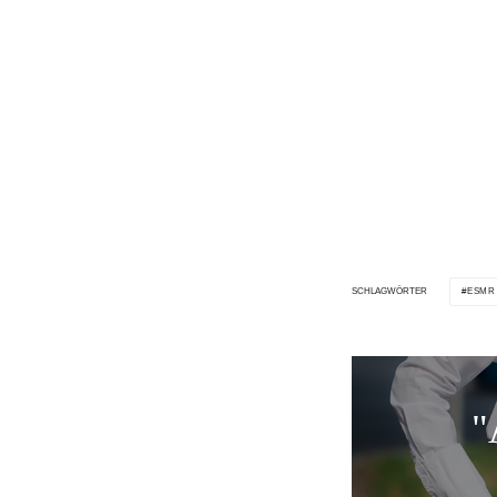
ESMR
SCHLAGWÖRTER
"