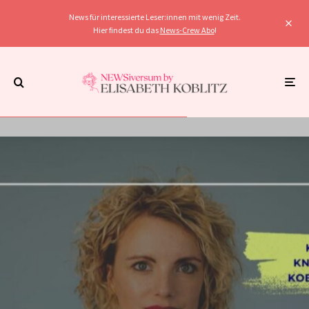
News für interessierte Leser:innen mit wenig Zeit.
Hier findest du das
News-Crew Abo
!