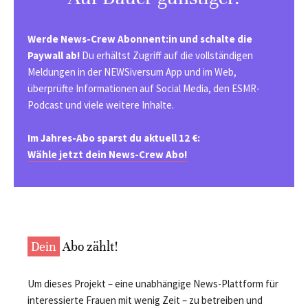
Werde News-Crew Abonnent:in und schalte die
Paywall ab!
Du erhältst Zugriff auf die vollständigen
Meldungen in der NEWSiversum App und im Web,
überprüfte Informationen auf Social Media, den ESMR-
Podcast und viele weitere Inhalte.
Im Jahres-Abo sparst du aktuell 12 €:
Wähle jetzt dein News-Crew Abo!
Dein
Abo zählt!
Um dieses Projekt – eine unabhängige News-Plattform für
interessierte Frauen mit wenig Zeit – zu betreiben und