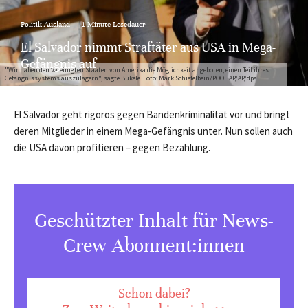
Politik Ausland
·
1 Minute Lesedauer
El Salvador nimmt Straftäter aus USA in Mega-
Gefängnis auf
"Wir haben den Vereinigten Staaten von Amerika die Möglichkeit angeboten, einen Teil ihres
Gefängnissystems auszulagern", sagte Bukele. Foto: Mark Schiefelbein/POOL AP/AP/dpa
El Salvador geht rigoros gegen Bandenkriminalität vor und bringt
deren Mitglieder in einem Mega-Gefängnis unter. Nun sollen auch
die USA davon profitieren – gegen Bezahlung.
Geschützter Inhalt für News-
Crew Abonnent:innen
Schon dabei?