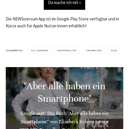
Da mache ich mit »
Die NEWSiversum App ist im Google Play Store verfügbar und in
Kürze auch für Apple Nutzer:innen erhältlich!
SCHLAGWÖRTER
EL SALVADOR
KRIMINALITÄT
MIGRATION
USA
"Aber alle haben ein
Smartphone"
Google sagt: Das Buch "Aber alle haben ein
Smartphone!" von Elisabeth Koblitz ist ein