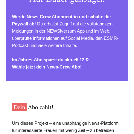
Werde News-Crew Abonnent:in und schalte die
Paywall ab!
Du erhältst Zugriff auf die vollständigen
Meldungen in der NEWSiversum App und im Web,
überprüfte Informationen auf Social Media, den ESMR-
Podcast und viele weitere Inhalte.
Im Jahres-Abo sparst du aktuell 12 €:
Wähle jetzt dein News-Crew Abo!
Dein
Abo zählt!
Um dieses Projekt – eine unabhängige News-Plattform
für interessierte Frauen mit wenig Zeit – zu betreiben