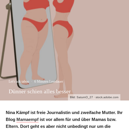
Let's talk taboo
·
6 Minuten Lesedauer
Dünner schien alles besser
Bild: SaturnO_27 · stock.adobe.com
Nina Kämpf ist freie Journalistin und zweifache Mutter. Ihr
Blog
Mamaempf
ist vor allem für und über Mamas bzw.
Eltern. Dort geht es aber nicht unbedingt nur um die