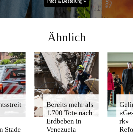
Infos & Bestellung »
Ähnlich
tsstreit
Bereits mehr als
Geli
1.700 Tote nach
«Ge
Erdbeben in
rk»
n Stade
Venezuela
Ref