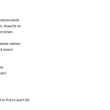
nteressierte
n, braucht es
er:innen.
gebote stehen
mit einem
der
ram!
 in Kürze auch für