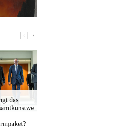
ngt das
samtkunstwe
ormpaket?