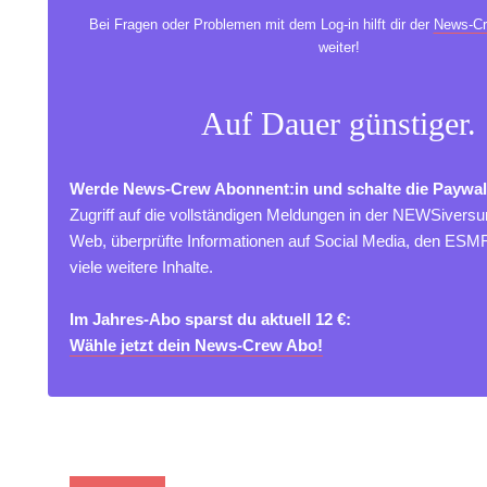
Bei Fragen oder Problemen mit dem Log-in hilft dir der
News-Cr
weiter!
Auf Dauer günstiger.
Werde News-Crew Abonnent:in und schalte die Paywal
Zugriff auf die vollständigen Meldungen in der NEWSivers
Web, überprüfte Informationen auf Social Media, den ES
viele weitere Inhalte.
Im Jahres-Abo sparst du aktuell 12 €:
Wähle jetzt dein News-Crew Abo!