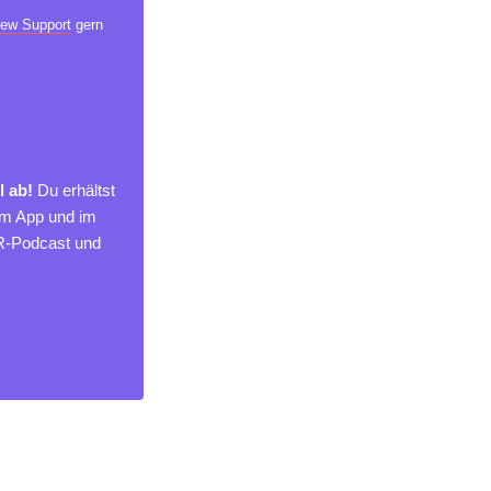
ew Support
gern
l ab!
Du erhältst
um App und im
MR-Podcast und