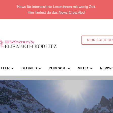
News für interessierte Leser:innen mit wenig Zeit.
Hier findest du das
News-Crew Abo
!
MEIN BUCH BE
TTER
STORIES
PODCAST
MEHR
NEWS-