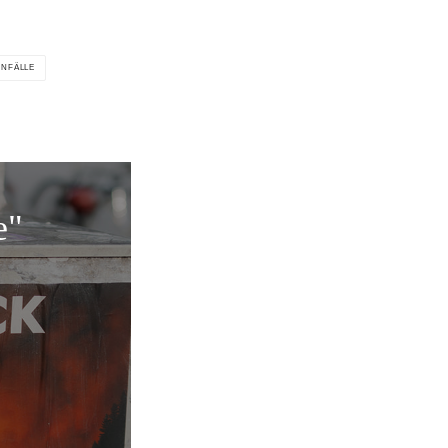
UNFÄLLE
e"