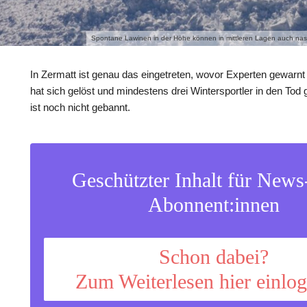
Spontane Lawinen in der Höhe können in mittleren Lagen auch na
In Zermatt ist genau das eingetreten, wovor Experten gewarnt
hat sich gelöst und mindestens drei Wintersportler in den Tod 
ist noch nicht gebannt.
Geschützter Inhalt für New
Abonnent:innen
Schon dabei?
Zum Weiterlesen hier einlo