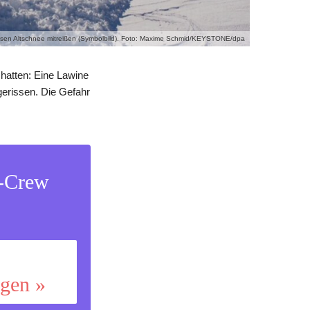
ssen Altschnee mitreißen (Symbolbild). Foto: Maxime Schmid/KEYSTONE/dpa
 hatten: Eine Lawine
gerissen. Die Gefahr
s-Crew
ggen »