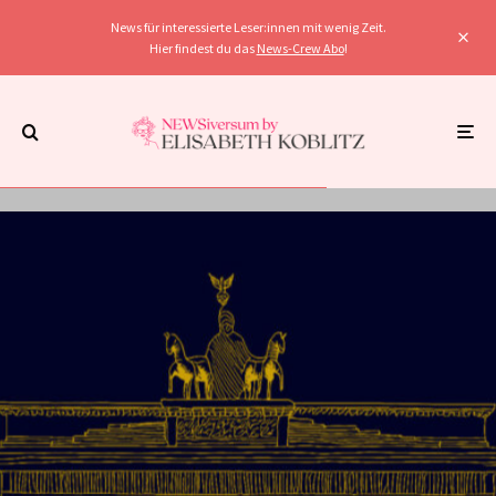
News für interessierte Leser:innen mit wenig Zeit.
Hier findest du das
News-Crew Abo
!