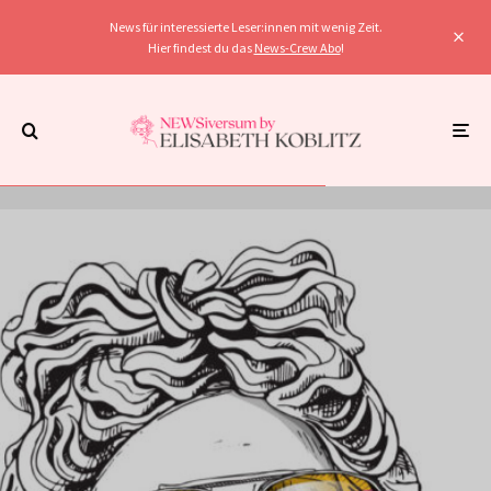
News für interessierte Leser:innen mit wenig Zeit.
Hier findest du das
News-Crew Abo
!