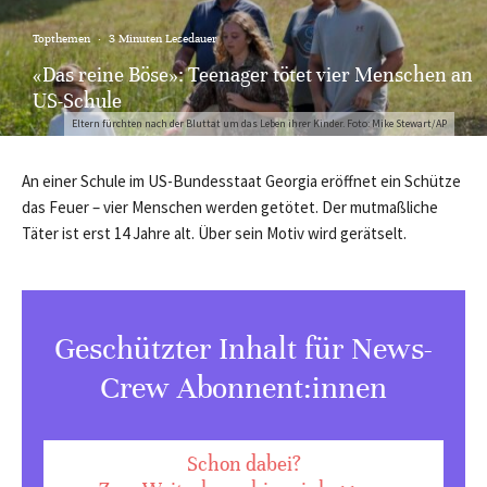
Topthemen
·
3 Minuten Lesedauer
«Das reine Böse»: Teenager tötet vier Menschen an
US-Schule
Eltern fürchten nach der Bluttat um das Leben ihrer Kinder. Foto: Mike Stewart/AP
An einer Schule im US-Bundesstaat Georgia eröffnet ein Schütze
das Feuer – vier Menschen werden getötet. Der mutmaßliche
Täter ist erst 14 Jahre alt. Über sein Motiv wird gerätselt.
Geschützter Inhalt für News-
Crew Abonnent:innen
Schon dabei?