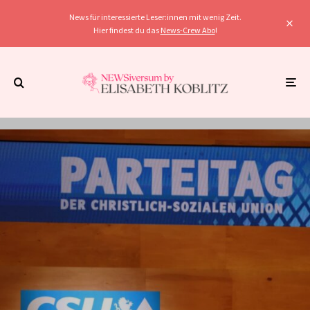
News für interessierte Leser:innen mit wenig Zeit.
Hier findest du das
News-Crew Abo
!