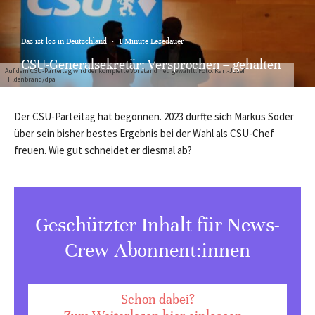
Das ist los in Deutschland
·
1 Minute Lesedauer
CSU-Generalsekretär: Versprochen – gehalten
Auf dem CSU-Parteitag wird der komplette Vorstand neu gewählt. Foto: Karl-Josef
Hildenbrand/dpa
Der CSU-Parteitag hat begonnen. 2023 durfte sich Markus Söder
über sein bisher bestes Ergebnis bei der Wahl als CSU-Chef
freuen. Wie gut schneidet er diesmal ab?
Geschützter Inhalt für News-
Crew Abonnent:innen
Schon dabei?