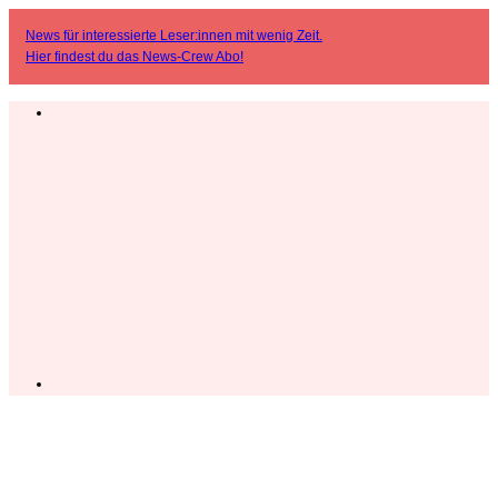
News für interessierte Leser:innen mit wenig Zeit.
Hier findest du das
News-Crew Abo
!