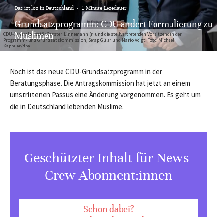
Das ist los in Deutschland
·
1 Minute Lesedauer
Grundsatzprogramm: CDU ändert Formulierung zu
Muslimen
CDU-Generalsekretär Carsten Linnemann (r) und die stellvertretenden Vorsitzenden der
Programm- und Grundsatzkommission, Serap Güler und Mario Voigt. Foto: Michael
Kappeler/dpa
Noch ist das neue CDU-Grundsatzprogramm in der
Beratungsphase. Die Antragskommission hat jetzt an einem
umstrittenen Passus eine Änderung vorgenommen. Es geht um
die in Deutschland lebenden Muslime.
Geschützter Inhalt für News-
Crew Abonnent:innen
Schon dabei?