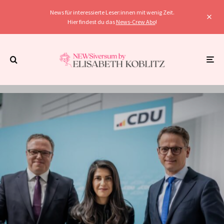
News für interessierte Leser:innen mit wenig Zeit.
Hier findest du das
News-Crew Abo
!