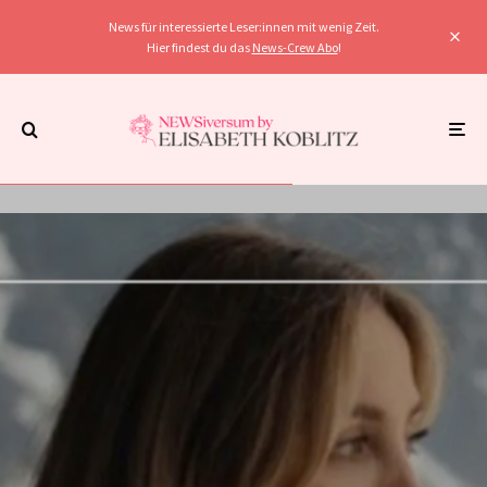
News für interessierte Leser:innen mit wenig Zeit.
Hier findest du das
News-Crew Abo
!