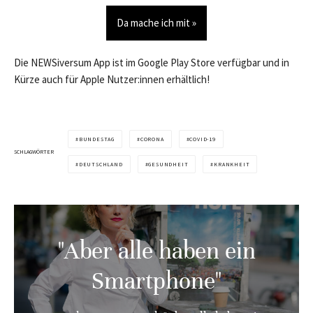
Da mache ich mit »
Die NEWSiversum App ist im Google Play Store verfügbar und in
Kürze auch für Apple Nutzer:innen erhältlich!
BUNDESTAG
CORONA
COVID-19
SCHLAGWÖRTER
DEUTSCHLAND
GESUNDHEIT
KRANKHEIT
"Aber alle haben ein
Smartphone"