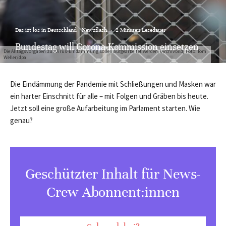
Das ist los in Deutschland
Newsflash
·
2 Minuten Lesedauer
Bundestag will Corona-Kommission einsetzen
Die Alltagsvorgaben zur Virus-Eindämmung sollen aufgearbeitet werden. (Archivbild) Foto: Tom
Weller/dpa
Die Eindämmung der Pandemie mit Schließungen und Masken war
ein harter Einschnitt für alle – mit Folgen und Gräben bis heute.
Jetzt soll eine große Aufarbeitung im Parlament starten. Wie
genau?
Geschützter Inhalt für News-
Crew Abonnent:innen