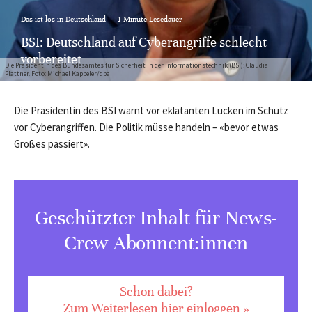
Das ist los in Deutschland
·
1 Minute Lesedauer
BSI: Deutschland auf Cyberangriffe schlecht
vorbereitet
Die Präsidentin des Bundesamtes für Sicherheit in der Informationstechnik (BSI): Claudia
Plattner. Foto: Michael Kappeler/dpa
Die Präsidentin des BSI warnt vor eklatanten Lücken im Schutz
vor Cyberangriffen. Die Politik müsse handeln – «bevor etwas
Großes passiert».
Geschützter Inhalt für News-
Crew Abonnent:innen
Schon dabei?
Zum Weiterlesen hier einloggen »