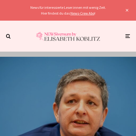
News für interessierte Leser:innen mit wenig Zeit.
Hier findest du das
News-Crew Abo
!