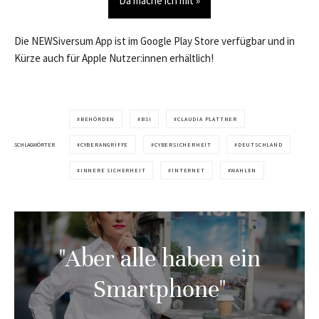
Da mache ich mit »
Die NEWSiversum App ist im Google Play Store verfügbar und in
Kürze auch für Apple Nutzer:innen erhältlich!
BEHÖRDEN
BSI
CLAUDIA PLATTNER
SCHLAGWÖRTER
CYBERANGRIFFE
CYBERSICHERHEIT
DEUTSCHLAND
INNERE SICHERHEIT
INTERNET
WAHLEN
"Aber alle haben ein
Smartphone"