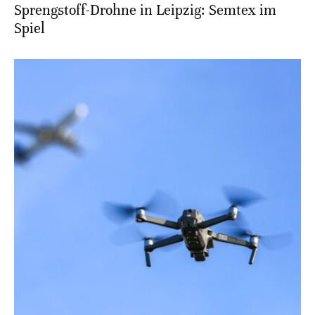
Sprengstoff-Drohne in Leipzig: Semtex im
Spiel