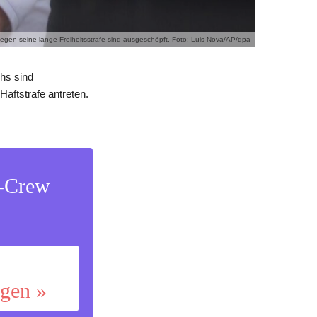
gegen seine lange Freiheitsstrafe sind ausgeschöpft. Foto: Luis Nova/AP/dpa
hs sind
Haftstrafe antreten.
s-Crew
ggen »