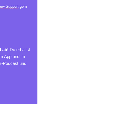
ew Support
gern
l ab!
Du erhältst
um App und im
MR-Podcast und