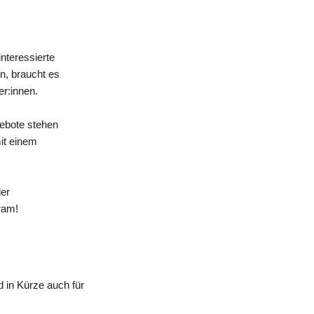
nteressierte
n, braucht es
er:innen.
gebote stehen
mit einem
der
ram!
 in Kürze auch für