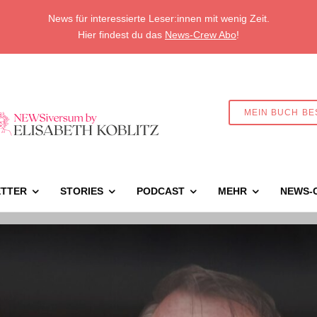
News für interessierte Leser:innen mit wenig Zeit.
Hier findest du das
News-Crew Abo
!
MEIN BUCH BE
TTER
STORIES
PODCAST
MEHR
NEWS-