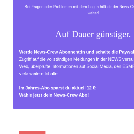
Bei Fragen oder Problemen mit dem Log-in hilft dir der
News-Cr
weiter!
Auf Dauer günstiger.
Werde News-Crew Abonnent:in und schalte die Paywal
Zugriff auf die vollständigen Meldungen in der NEWSivers
Web, überprüfte Informationen auf Social Media, den ES
viele weitere Inhalte.
Im Jahres-Abo sparst du aktuell 12 €:
Wähle jetzt dein News-Crew Abo!