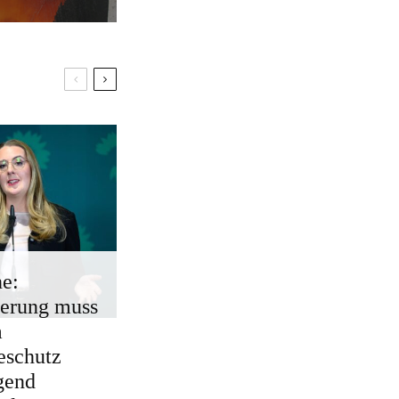
e:
erung muss
m
eschutz
gend