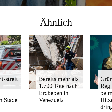
Ähnlich
tsstreit
Bereits mehr als
Grün
1.700 Tote nach
Regi
Erdbeben in
bei
n Stade
Venezuela
Hitz
drin