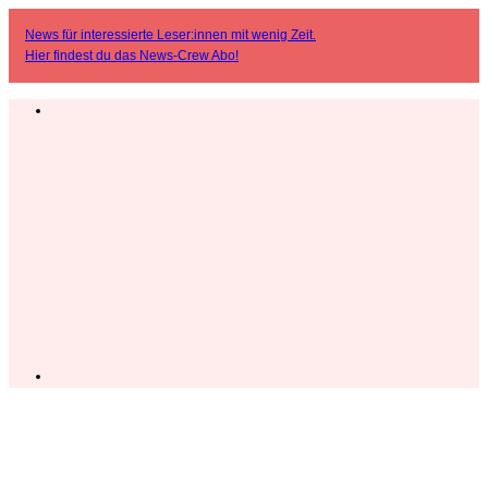
News für interessierte Leser:innen mit wenig Zeit.
Hier findest du das
News-Crew Abo
!