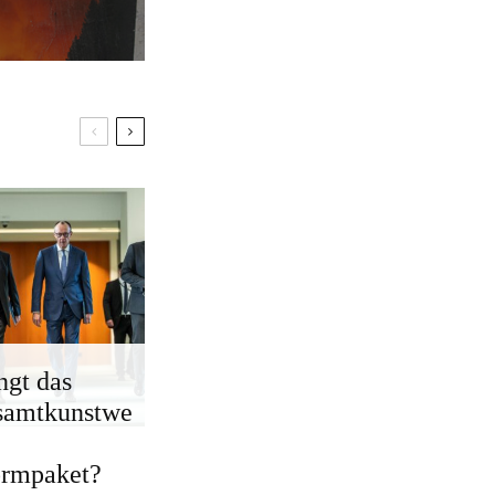
ngt das
samtkunstwe
ormpaket?