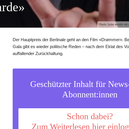
arde»
Radu Jude wurde mit 
Der Hauptpreis der Berlinale geht an den Film «Drømmer». Be
Gala gibt es wieder politische Reden – nach dem Eklat des Vo
auffallender Zurückhaltung.
Geschützter Inhalt für New
Abonnent:innen
Schon dabei?
Zum Weiterlesen hier einlo