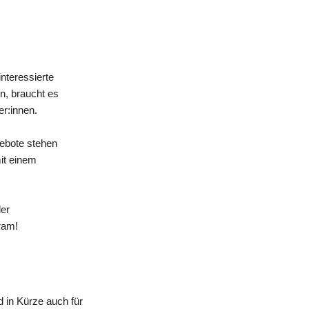
nteressierte
n, braucht es
er:innen.
gebote stehen
mit einem
der
ram!
 in Kürze auch für