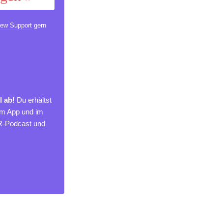
ew Support
gern
l ab!
Du erhältst
um App und im
MR-Podcast und