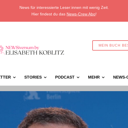
News für interessierte Leser:innen mit wenig Zeit.
Hier findest du das
News-Crew Abo
!
MEIN BUCH BE
TTER
STORIES
PODCAST
MEHR
NEWS-