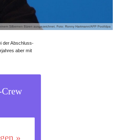
einem Silbernen Bären ausgezeichnet. Foto: Ronny Hartmann/AFP Pool/dpa
i der Abschluss-
rjahres aber mit
s-Crew
ggen »