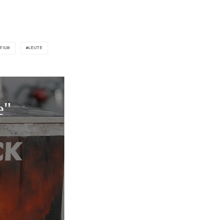
FILM
LEUTE
e"