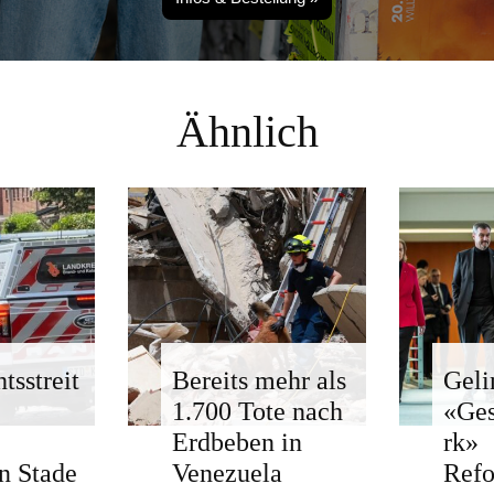
Ähnlich
tsstreit
Bereits mehr als
Geli
1.700 Tote nach
«Ge
Erdbeben in
rk»
n Stade
Venezuela
Ref