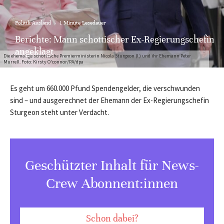
Politik Ausland
·
1 Minute Lesedauer
Berichte: Mann schottischer Ex-Regierungschefin
angeklagt
Die ehemalige schottische Premierministerin Nicola Sturgeon (l.) und ihr Ehemann Peter
Murrell. Foto: Kirsty O'connor/PA/dpa
Es geht um 660.000 Pfund Spendengelder, die verschwunden
sind – und ausgerechnet der Ehemann der Ex-Regierungschefin
Sturgeon steht unter Verdacht.
Geschützter Inhalt für News-
Crew Abonnent:innen
Schon dabei?