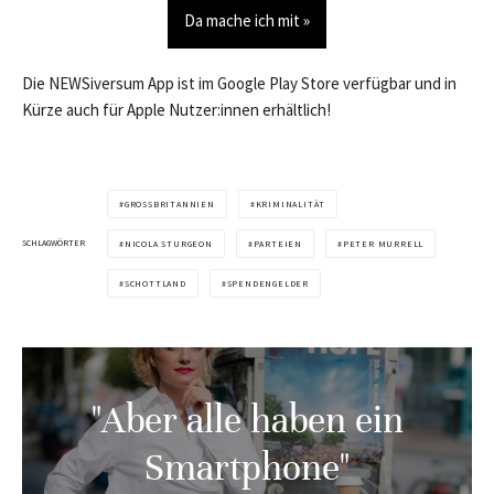
Da mache ich mit »
Die NEWSiversum App ist im Google Play Store verfügbar und in
Kürze auch für Apple Nutzer:innen erhältlich!
GROSSBRITANNIEN
KRIMINALITÄT
SCHLAGWÖRTER
NICOLA STURGEON
PARTEIEN
PETER MURRELL
SCHOTTLAND
SPENDENGELDER
"Aber alle haben ein
Smartphone"