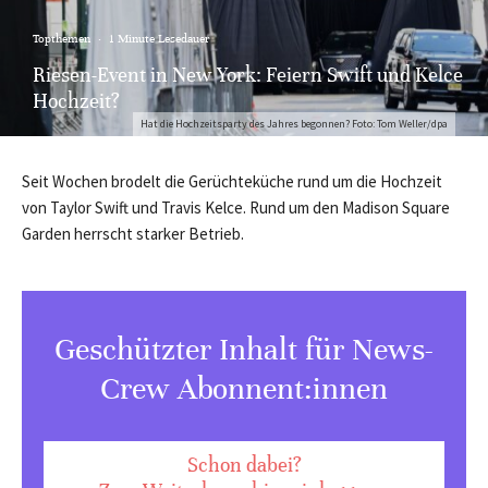
Topthemen
·
1 Minute Lesedauer
Riesen-Event in New York: Feiern Swift und Kelce
Hochzeit?
Hat die Hochzeitsparty des Jahres begonnen? Foto: Tom Weller/dpa
Seit Wochen brodelt die Gerüchteküche rund um die Hochzeit
von Taylor Swift und Travis Kelce. Rund um den Madison Square
Garden herrscht starker Betrieb.
Geschützter Inhalt für News-
Crew Abonnent:innen
Schon dabei?