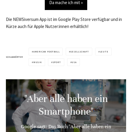
Da mache ich mit »
Die NEWSiversum App ist im Google Play Store verfügbar und in
Kürze auch für Apple Nutzer:innen erhältlich!
AMERICAN FOOTBALL
GESELLSCHAFT
LEUTE
SCHLAGWÖRTER
MUSIK
SPORT
USA
"Aber alle haben ein
Smartphone"
Google sagt: Das Buch "Aber alle haben ein