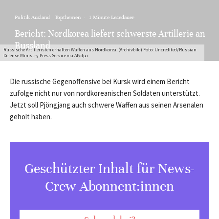
Politik Ausland
Topthemen
·
1 Minute Lesedauer
Bericht: Nordkorea liefert schwerste Artillerie an
Russland
Russische Artilleristen erhalten Waffen aus Nordkorea. (Archivbild) Foto: Uncredited/Russian
Defense Ministry Press Service via AP/dpa
Die russische Gegenoffensive bei Kursk wird einem Bericht
zufolge nicht nur von nordkoreanischen Soldaten unterstützt.
Jetzt soll Pjöngjang auch schwere Waffen aus seinen Arsenalen
geholt haben.
Geschützter Inhalt für News-
Crew Abonnent:innen