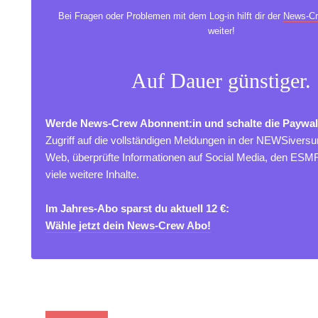
Bei Fragen oder Problemen mit dem Log-in hilft dir der
News-Cr
weiter!
Auf Dauer günstiger.
Werde News-Crew Abonnent:in und schalte die Paywal
Zugriff auf die vollständigen Meldungen in der NEWSivers
Web, überprüfte Informationen auf Social Media, den ES
viele weitere Inhalte.
Im Jahres-Abo sparst du aktuell 12 €:
Wähle jetzt dein News-Crew Abo!