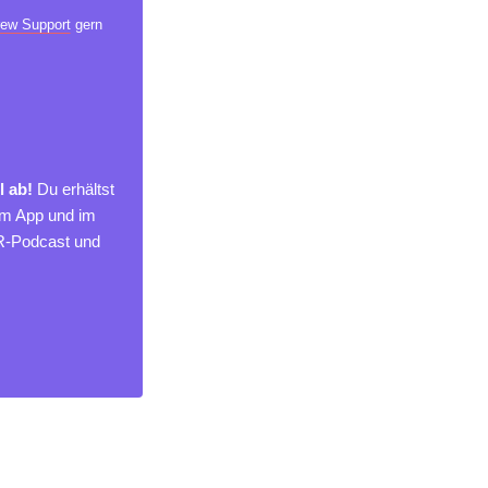
ew Support
gern
l ab!
Du erhältst
um App und im
MR-Podcast und