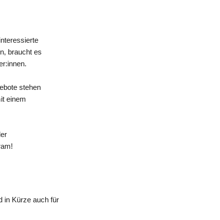
nteressierte
n, braucht es
er:innen.
gebote stehen
mit einem
der
ram!
 in Kürze auch für