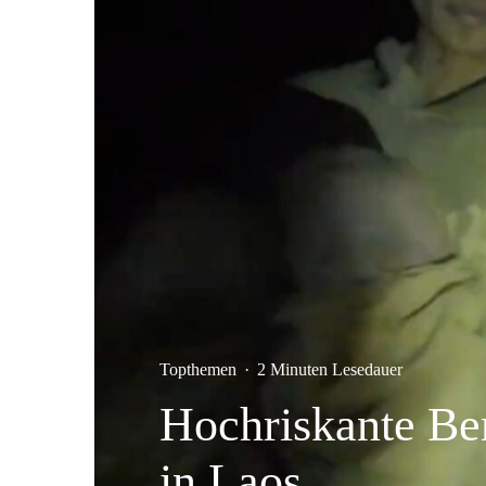
Topthemen
·
2 Minuten Lesedauer
Hochriskante Be
in Laos