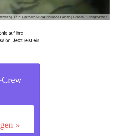
 schwierig. Foto: Uncredited/Benz Norrased Palasing Seascout Diving/AP/dpa
hle auf ihre
ion. Jetzt reist ein
s-Crew
ggen »