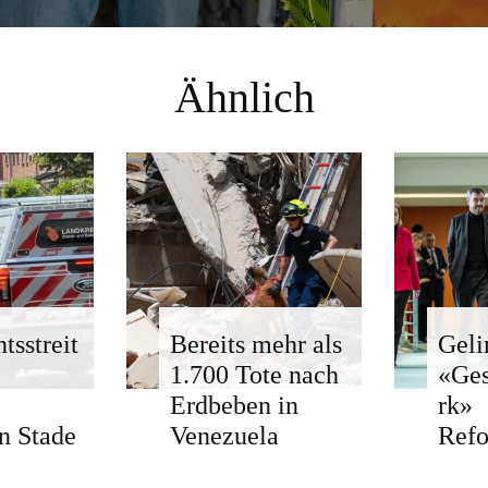
Ähnlich
tsstreit
Bereits mehr als
Geli
1.700 Tote nach
«Ge
Erdbeben in
rk»
n Stade
Venezuela
Ref