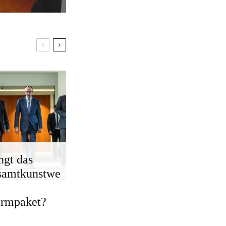
ngt das
samtkunstwe
ormpaket?