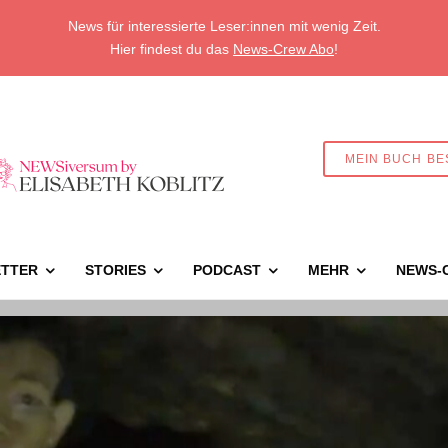
News für interessierte Leser:innen mit wenig Zeit.
Hier findest du das
News-Crew Abo
!
MEIN BUCH BE
TTER
STORIES
PODCAST
MEHR
NEWS-