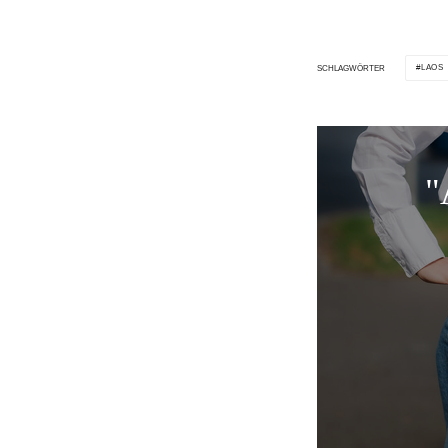
LAOS
SCHLAGWÖRTER
"