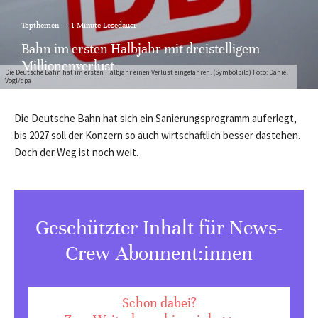
Topthemen
·
1 Minute Lesedauer
Bahn im ersten Halbjahr mit dreistelligem
Millionenverlust
Die Deutsche Bahn hat im ersten Halbjahr einen Verlust eingefahren. (Symbolbild) Foto: Daniel
Vogl/dpa
Die Deutsche Bahn hat sich ein Sanierungsprogramm auferlegt,
bis 2027 soll der Konzern so auch wirtschaftlich besser dastehen.
Doch der Weg ist noch weit.
Geschützter Inhalt für News-
Crew Abonnent:innen
Schon dabei?