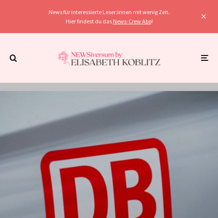
News für interessierte Leser:innen mit wenig Zeit.
Hier findest du das
News-Crew Abo
!