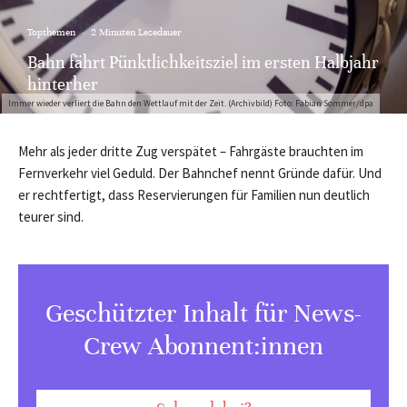
Topthemen
·
2 Minuten Lesedauer
Bahn fährt Pünktlichkeitsziel im ersten Halbjahr
hinterher
Immer wieder verliert die Bahn den Wettlauf mit der Zeit. (Archivbild) Foto: Fabian Sommer/dpa
Mehr als jeder dritte Zug verspätet – Fahrgäste brauchten im
Fernverkehr viel Geduld. Der Bahnchef nennt Gründe dafür. Und
er rechtfertigt, dass Reservierungen für Familien nun deutlich
teurer sind.
Geschützter Inhalt für News-
Crew Abonnent:innen