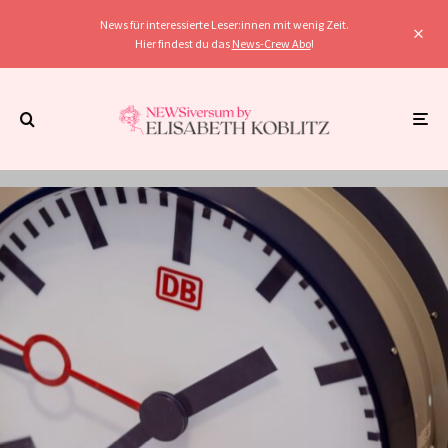
News für interessierte Leser:innen mit wenig Zeit.
Hier findest du das
News-Crew Abo
!