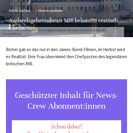
Politik Ausland
·
1 Minute Lesedauer
Auslandsgeheimdienst MI6 bekommt erstmals
Chefin
Erstmals soll eine Frau den Auslandsgeheimdienst MI6 leiten. (Archivbild) Foto: Kin
Cheung/AP/dpa
Bisher gab es das nur in den James-Bond-Filmen, im Herbst wird
es Realität: Eine Frau übernimmt den Chefposten des legendären
britischen MI6.
Geschützter Inhalt für News-
Crew Abonnent:innen
Schon dabei?