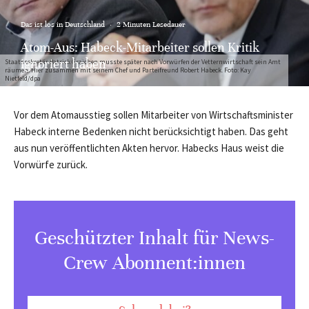
Das ist los in Deutschland
·
2 Minuten Lesedauer
Atom-Aus: Habeck-Mitarbeiter sollen Kritik
ignoriert haben
Staatssekretär Patrick Graichen musste später nach Vorwürfen der Vetternwirtschaft sein Amt
räumen. Hier zusammen mit seinem Chef und Parteifreund Robert Habeck. Foto: Kay
Nietfeld/dpa
Vor dem Atomausstieg sollen Mitarbeiter von Wirtschaftsminister
Habeck interne Bedenken nicht berücksichtigt haben. Das geht
aus nun veröffentlichten Akten hervor. Habecks Haus weist die
Vorwürfe zurück.
Geschützter Inhalt für News-
Crew Abonnent:innen