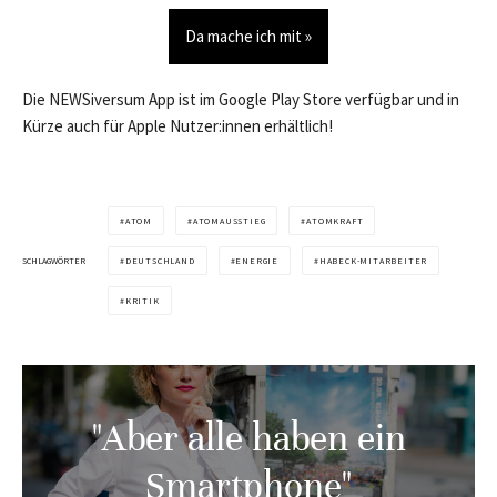
Da mache ich mit »
Die NEWSiversum App ist im Google Play Store verfügbar und in
Kürze auch für Apple Nutzer:innen erhältlich!
ATOM
ATOMAUSSTIEG
ATOMKRAFT
SCHLAGWÖRTER
DEUTSCHLAND
ENERGIE
HABECK-MITARBEITER
KRITIK
"Aber alle haben ein
Smartphone"