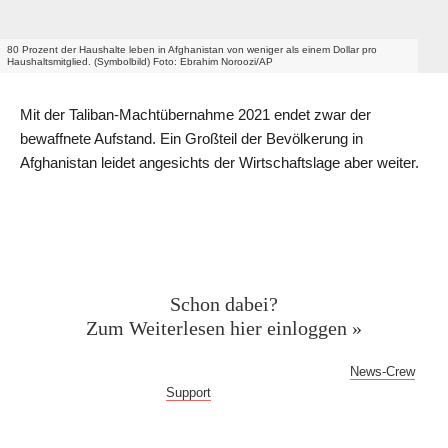
80 Prozent der Haushalte leben in Afghanistan von weniger als einem Dollar pro
Haushaltsmitglied. (Symbolbild) Foto: Ebrahim Noroozi/AP
Mit der Taliban-Machtübernahme 2021 endet zwar der
bewaffnete Aufstand. Ein Großteil der Bevölkerung in
Afghanistan leidet angesichts der Wirtschaftslage aber weiter.
Geschützter Inhalt für News-
Crew Abonnent:innen
Schon dabei?
Zum Weiterlesen hier einloggen »
Bei Fragen oder Problemen mit dem Log-in hilft dir der
News-Crew
Support
gern weiter!