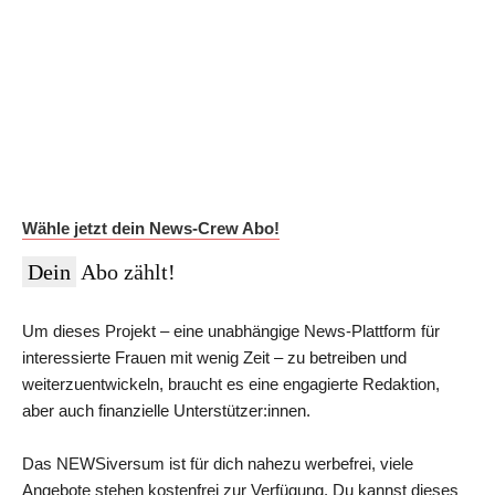
Auf Dauer günstiger.
Werde News-Crew Abonnent:in und schalte die Paywall
ab!
Du erhältst Zugriff auf die vollständigen Meldungen in der
NEWSiversum App und im Web, überprüfte Informationen auf
Social Media, den ESMR-Podcast und viele weitere Inhalte.
Im Jahres-Abo sparst du aktuell 12 €:
Wähle jetzt dein News-Crew Abo!
Dein
Abo zählt!
Um dieses Projekt – eine unabhängige News-Plattform für
interessierte Frauen mit wenig Zeit – zu betreiben und
weiterzuentwickeln, braucht es eine engagierte Redaktion,
aber auch finanzielle Unterstützer:innen.
Das NEWSiversum ist für dich nahezu werbefrei, viele
Angebote stehen kostenfrei zur Verfügung. Du kannst dieses