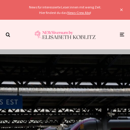
News für interessierte Leser:innen mit wenig Zeit.
Hier findest du das
News-Crew Abo
!