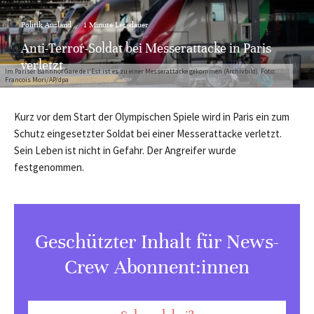
Politik Ausland
·
1 Minute Lesedauer
Anti-Terror-Soldat bei Messerattacke in Paris
verletzt
Im Pariser Bahnhof Gare de l'Est ist es zu einer Messerattacke gekommen (Archivbild). Foto:
Francois Mori/AP/dpa
Kurz vor dem Start der Olympischen Spiele wird in Paris ein zum
Schutz eingesetzter Soldat bei einer Messerattacke verletzt.
Sein Leben ist nicht in Gefahr. Der Angreifer wurde
festgenommen.
Geschützter Inhalt für News-
Crew Abonnent:innen