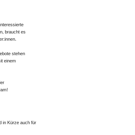
nteressierte
n, braucht es
er:innen.
gebote stehen
mit einem
der
ram!
 in Kürze auch für