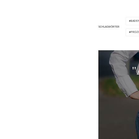
BADE
SCHLAGWÖRTER
PROZ
"