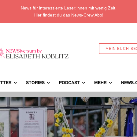
News für interessierte Leser:innen mit wenig Zeit.
Hier findest du das
News-Crew Abo
!
MEIN BUCH BE
TTER
STORIES
PODCAST
MEHR
NEWS-