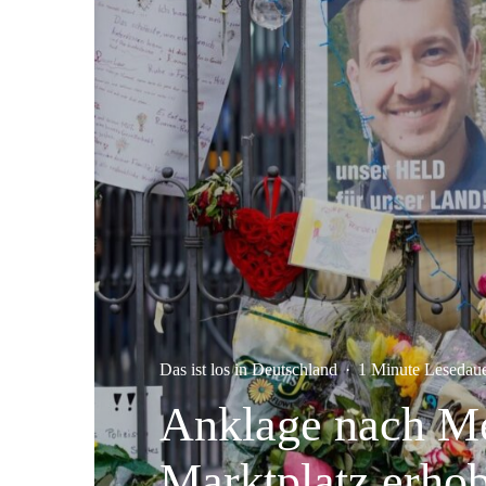
Das ist los in Deutschland
·
1 Minute Lesedau
Anklage nach Me
Marktplatz erho