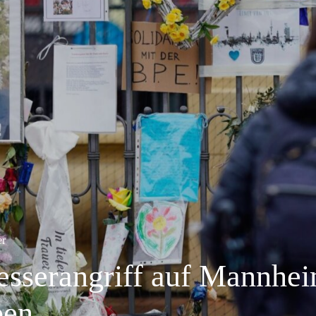
er
sserangriff auf Mannhe
ben