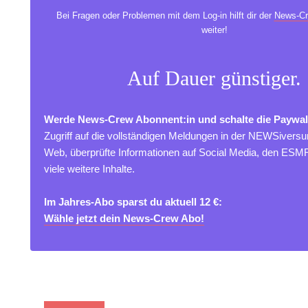
Bei Fragen oder Problemen mit dem Log-in hilft dir der
News-Cr
weiter!
Auf Dauer günstiger.
Werde News-Crew Abonnent:in und schalte die Paywal
Zugriff auf die vollständigen Meldungen in der NEWSivers
Web, überprüfte Informationen auf Social Media, den ES
viele weitere Inhalte.
Im Jahres-Abo sparst du aktuell 12 €:
Wähle jetzt dein News-Crew Abo!