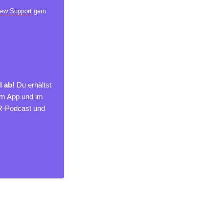
ew Support
gern
l ab!
Du erhältst
um App und im
MR-Podcast und