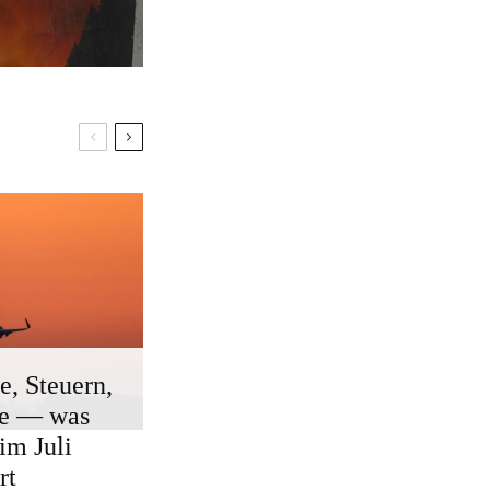
e, Steuern,
ge — was
 im Juli
rt