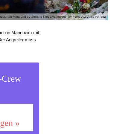
ersuchten Mord und gefährliche Körperverletzung vor Foto: Uwe Anspach/dpa
Mann in Mannheim mit
Der Angreifer muss
s-Crew
ggen »