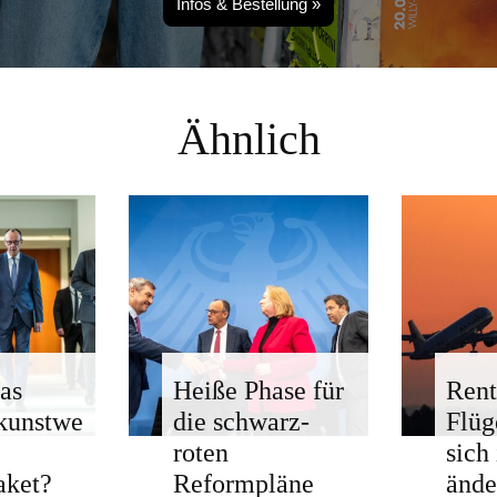
Infos & Bestellung »
Ähnlich
as
Heiße Phase für
Rent
kunstwe
die schwarz-
Flü
roten
sich
aket?
Reformpläne
ände