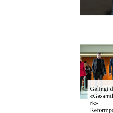
Gelingt d
«Gesamt
rk»
Reformp