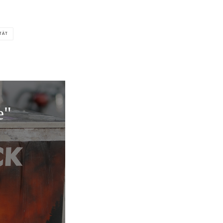
TÄT
e"