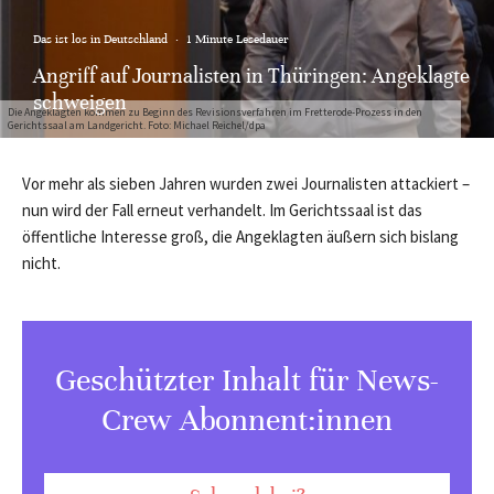
Das ist los in Deutschland
·
1 Minute Lesedauer
Angriff auf Journalisten in Thüringen: Angeklagte
schweigen
Die Angeklagten kommen zu Beginn des Revisionsverfahren im Fretterode-Prozess in den
Gerichtssaal am Landgericht. Foto: Michael Reichel/dpa
Vor mehr als sieben Jahren wurden zwei Journalisten attackiert –
nun wird der Fall erneut verhandelt. Im Gerichtssaal ist das
öffentliche Interesse groß, die Angeklagten äußern sich bislang
nicht.
Geschützter Inhalt für News-
Crew Abonnent:innen