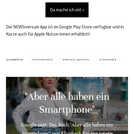
Da mache ich mit »
Die NEWSiversum App ist im Google Play Store verfügbar und in
Kürze auch für Apple Nutzer:innen erhältlich!
SCHLAGWÖRTER
EXTREMISMUS
PROZESS (GERICHT)
THÜRINGEN
"Aber alle haben ein
Smartphone"
Google sagt: Das Buch "Aber alle haben ein
Smartphone!" von Elisabeth Koblitz ist ein