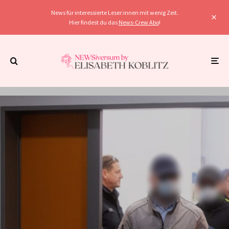
News für interessierte Leser:innen mit wenig Zeit.
Hier findest du das
News-Crew Abo
!